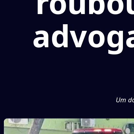
roubo
advoga
Um do