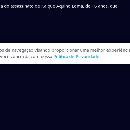
a do assassinato de Kaique Aquino Loma, de 18 anos, que
os de navegação visando proporcionar uma melhor experiência
r, você concorda com nossa
Política de Privacidade
.
ualizadas, pra você ficar bem