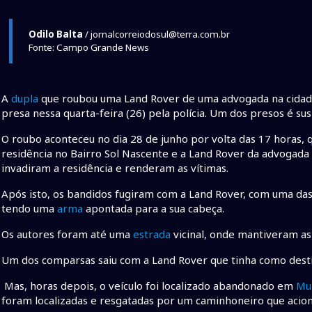
Odilo Balta
/ jornalcorreiodosul@terra.com.br
Fonte: Campo Grande News
A
dupla
que roubou uma Land Rover de uma advogada na cida
presa nessa quarta-feira (26) pela polícia. Um dos presos é su
O roubo aconteceu no dia 28 de junho por volta das 17 horas,
residência no Bairro Sol Nascente e a Land Rover da advogada 
invadiram a residência e renderam as vítimas.
Após isto, os bandidos fugiram com a Land Rover, com uma das
tendo uma
arma
apontada para a sua cabeça.
Os autores foram até uma
estrada
vicinal, onde mantiveram as
Um dos comparsas saiu com a Land Rover que tinha como destin
Mas, horas depois, o veículo foi localizado abandonado em
Mu
foram localizadas e resgatadas por um caminhoneiro que acionou