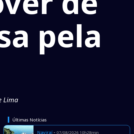
ver de
sa pela
e Lima
Últimas Notícias
Naviraí
-
07/08/2026 10h28min