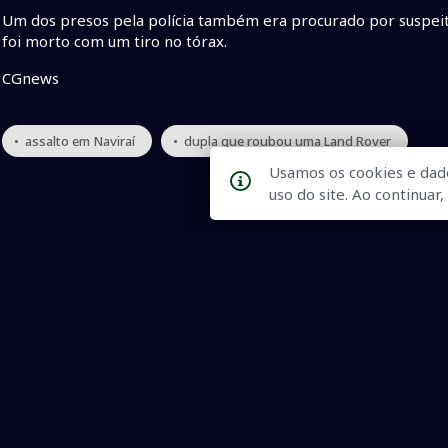
Um dos presos pela polícia também era procurado por suspeit
foi morto com um tiro no tórax.
CGnews
• assalto em Naviraí
• dupla que roubou uma Land Rover
Usamos os cookies e dad
uso do site. Ao continua
Qualidade na Informação
As principais notícias, as mais relevantes, a todo o tempo, at
informado.
On-line desde 01 de julho de 2007