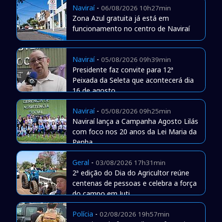
Naviraí
-
06/08/2026 10h27min
Zona Azul gratuita já está em
funcionamento no centro de Naviraí
Naviraí
-
05/08/2026 09h39min
Presidente faz convite para 12ª
Peixada da Seleta que acontecerá dia
16 de agosto
Naviraí
-
05/08/2026 09h25min
Naviraí lança a Campanha Agosto Lilás
com foco nos 20 anos da Lei Maria da
Penha
Geral
-
03/08/2026 17h31min
2ª edição do Dia do Agricultor reúne
centenas de pessoas e celebra a força
do campo em Juti
Polícia
-
02/08/2026 19h57min