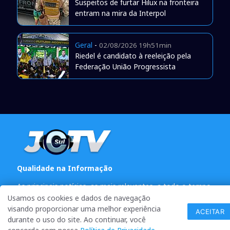
Suspeitos de furtar Hilux na fronteira
entram na mira da Interpol
Geral
-
02/08/2026 19h51min
Riedel é candidato à reeleição pela
Federação União Progressista
Qualidade na Informação
As principais notícias, as mais relevantes, a todo o tempo,
atualizadas, pra você ficar bem informado.
Usamos os cookies e dados de navegação
On-line desde 01 de julho de 2007
visando proporcionar uma melhor experiência
ACEITAR
durante o uso do site. Ao continuar, você
O JCSul Não se responsabiliza pelo uso das informações