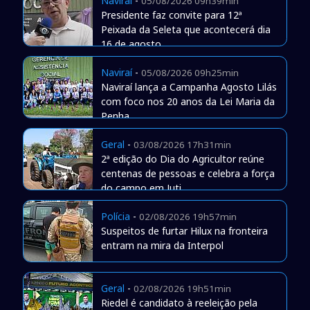
Naviraí
-
05/08/2026 09h39min
Presidente faz convite para 12ª
Peixada da Seleta que acontecerá dia
16 de agosto
Naviraí
-
05/08/2026 09h25min
Naviraí lança a Campanha Agosto Lilás
com foco nos 20 anos da Lei Maria da
Penha
Geral
-
03/08/2026 17h31min
2ª edição do Dia do Agricultor reúne
centenas de pessoas e celebra a força
do campo em Juti
Polícia
-
02/08/2026 19h57min
Suspeitos de furtar Hilux na fronteira
entram na mira da Interpol
Geral
-
02/08/2026 19h51min
Riedel é candidato à reeleição pela