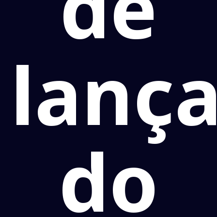
de
lanç
do