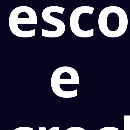
esco
e