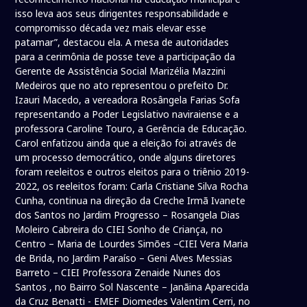
isso leva aos seus dirigentes responsabilidade e
compromisso década vez mais elevar esse
patamar”, destacou ela. A mesa de autoridades
para a cerimônia de posse teve a participação da
Gerente de Assistência Social Marizélia Mazzini
Medeiros que no ato representou o prefeito Dr.
Izauri Macedo, a vereadora Rosângela Farias Sofa
representando a Poder Legislativo naviraiense e a
professora Caroline Touro, a Gerência de Educação.
Carol enfatizou ainda que a eleição foi através de
um processo democrático, onde alguns diretores
foram reeleitos e outros eleitos para o triênio 2019-
2022, os reeleitos foram: Carla Cristiane Silva Rocha
Cunha, continua na direção da Creche Irmã Ivanete
dos Santos no Jardim Progresso – Rosangela Dias
Moleiro Cabreira do CIEI Sonho de Criança, no
Centro – Maria de Lourdes Simões –CIEI Vera Maria
de Brida, no Jardim Paraíso – Geni Alves Messias
Barreto – CIEI Professora Zenaide Nunes dos
Santos , no Bairro Sol Nascente – Janãina Aparecida
da Cruz Benatti - EMEF Diomedes Valentim Cerri, no