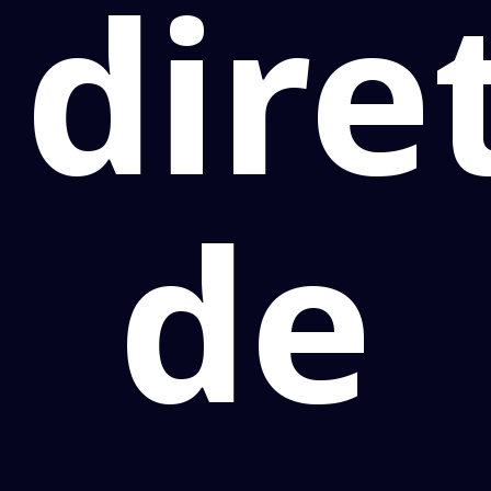
dire
de