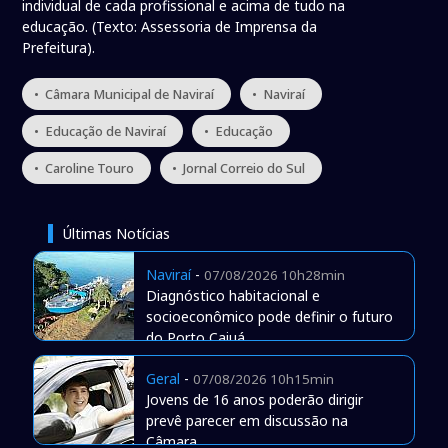
individual de cada profissional e acima de tudo na
educação. (Texto: Assessoria de Imprensa da
Prefeitura).
• Câmara Municipal de Naviraí
• Naviraí
• Educação de Naviraí
• Educação
• Caroline Touro
• Jornal Correio do Sul
Últimas Notícias
Naviraí
-
07/08/2026 10h28min
Diagnóstico habitacional e
socioeconômico pode definir o futuro
do Porto Caiuá
Geral
-
07/08/2026 10h15min
Jovens de 16 anos poderão dirigir
prevê parecer em discussão na
Câmara