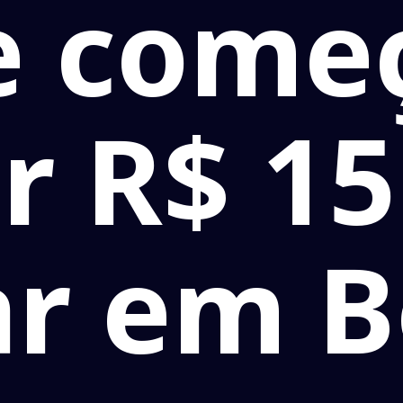
e começ
r R$ 15
ar em B