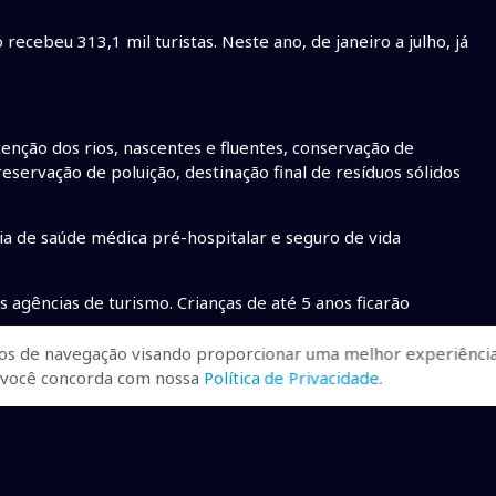
cebeu 313,1 mil turistas. Neste ano, de janeiro a julho, já
nção dos rios, nascentes e fluentes, conservação de
preservação de poluição, destinação final de resíduos sólidos
ia de saúde médica pré-hospitalar e seguro de vida
s agências de turismo. Crianças de até 5 anos ficarão
os de navegação visando proporcionar uma melhor experiência
fixa no município, sempre que solicitado pelos agentes
r, você concorda com nossa
Política de Privacidade
.
s. - CREDITO: CAMPO GRANDE NEWS
• taxação em Bonito