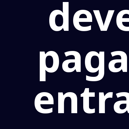
dev
paga
entr