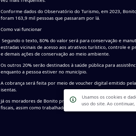
vez mais frequentes.
Conforme dados do Observatório do Turismo, em 2023, Bonito re
foram 163,9 mil pessoas que passaram por lá.
Como vai funcionar
Segundo o texto, 80% do valor será para conservação e manute
estradas vicinais de acesso aos atrativos turístico, controle e 
e demais ações de conservação ao meio ambiente.
Os outros 20% serão destinados à saúde pública para assistênc
enquanto a pessoa estiver no município.
A cobrança será feita por meio de voucher digital emitido pela
isentas.
Usamos os cookies e dad
Já os moradores de Bonito precisam fazer prova de residência 
uso do site. Ao continua
fiscais, assim como trabalhadores e prestadores de serviço
• $ 15 para entrar em Bonito
• turista deve começar a pagar