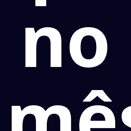
no
mê