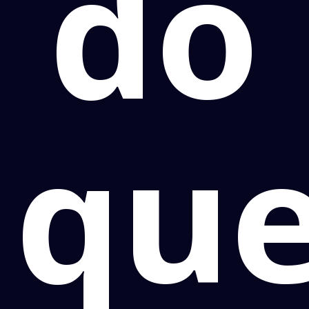
do
qu