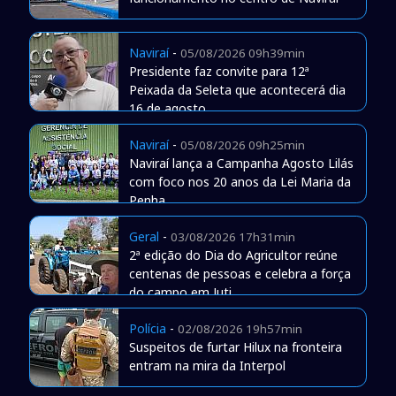
Naviraí
-
05/08/2026 09h39min
Presidente faz convite para 12ª
Peixada da Seleta que acontecerá dia
16 de agosto
Naviraí
-
05/08/2026 09h25min
Naviraí lança a Campanha Agosto Lilás
com foco nos 20 anos da Lei Maria da
Penha
Geral
-
03/08/2026 17h31min
2ª edição do Dia do Agricultor reúne
centenas de pessoas e celebra a força
do campo em Juti
Polícia
-
02/08/2026 19h57min
Suspeitos de furtar Hilux na fronteira
entram na mira da Interpol