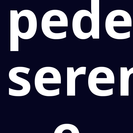
ped
sere
e