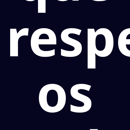
resp
os