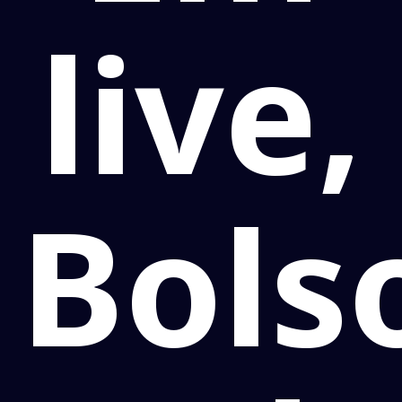
live,
Bols