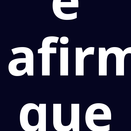
afir
que