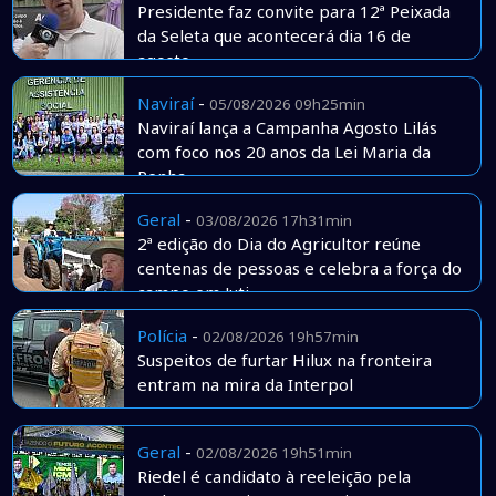
Presidente faz convite para 12ª Peixada
da Seleta que acontecerá dia 16 de
agosto
Naviraí
-
05/08/2026 09h25min
Naviraí lança a Campanha Agosto Lilás
com foco nos 20 anos da Lei Maria da
Penha
Geral
-
03/08/2026 17h31min
2ª edição do Dia do Agricultor reúne
centenas de pessoas e celebra a força do
campo em Juti
Polícia
-
02/08/2026 19h57min
Suspeitos de furtar Hilux na fronteira
entram na mira da Interpol
Geral
-
02/08/2026 19h51min
Riedel é candidato à reeleição pela