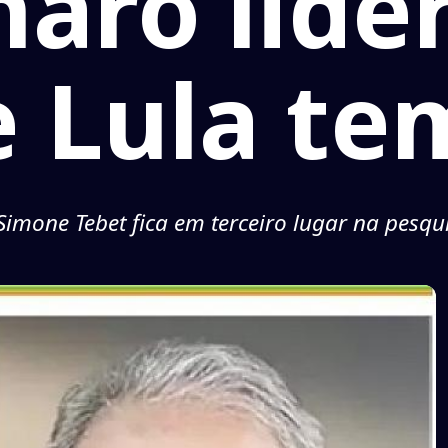
naro lide
e Lula te
imone Tebet fica em terceiro lugar na pesqu