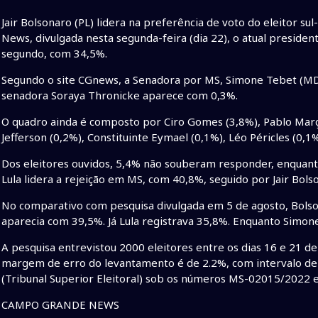
Jair Bolsonaro (PL) lidera na preferência de voto do eleitor
News, divulgada nesta segunda-feira (dia 22), o atual president
segundo, com 34,5%.
Segundo o site CGnews, a Senadora por MS, Simone Tebet (M
senadora Soraya Thronicke aparece com 0,3%.
O quadro ainda é composto por Ciro Gomes (3,8%), Pablo Marçal
Jefferson (0,2%), Constituinte Eymael (0,1%), Léo Péricles (0,1
Dos eleitores ouvidos, 5,4% não souberam responder, enquan
Lula lidera a rejeição em MS, com 40,8%, seguido por Jair Bols
No comparativo com pesquisa divulgada em 5 de agosto, Bolson
aparecia com 39,5%. Já Lula registrava 35,8%. Enquanto Simon
A pesquisa entrevistou 2000 eleitores entre os dias 16 e 21 d
margem de erro do levantamento é de 2.2%, com intervalo de c
(Tribunal Superior Eleitoral) sob os números MS-02015/2022
CAMPO GRANDE NEWS