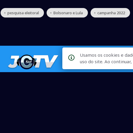
• pesquisa eleitoral
• Bolsonaro e Lula
• campanha 2022
Usamos os cookies e dad
uso do site. Ao continua
Qualidade na Informação
As principais notícias, as mais relevantes, a todo o tempo, at
informado.
On-line desde 01 de julho de 2007
O JCSul Não se responsabiliza pelo uso das informações econômicas/clima dispon
© 2007 - 2026 Todos os direitos reservados. Permitida a repro