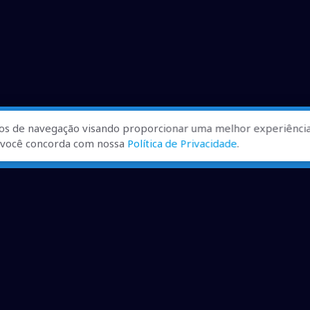
os de navegação visando proporcionar uma melhor experiência
r, você concorda com nossa
Política de Privacidade
.
ualizadas, pra você ficar bem
ibilizados.
dução desde que creditadas as mídias e citada a fonte.