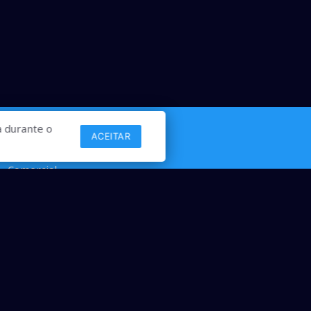
 durante o
Links
ACEITAR
Comercial
Contato
desenvolvido por ANSIM