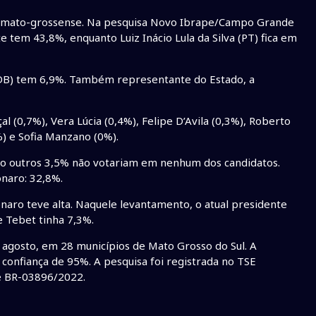
 sul-mato-grossense. Na pesquisa Novo Ibrape/Campo Grande
e tem 43,8%, enquanto Luiz Inácio Lula da Silva (PT) fica em
DB) tem 6,9%. Também representante do Estado, a
 (0,7%), Vera Lúcia (0,4%), Felipe D’Avila (0,3%), Roberto
%) e Sofia Manzano (0%).
to outros 3,5% não votariam em nenhum dos candidatos.
onaro: 32,8%.
aro teve alta. Naquele levantamento, o atual presidente
e Tebet tinha 7,3%.
e agosto, em 28 municípios de Mato Grosso do Sul. A
onfiança de 95%. A pesquisa foi registrada no TSE
 e BR-03896/2022.