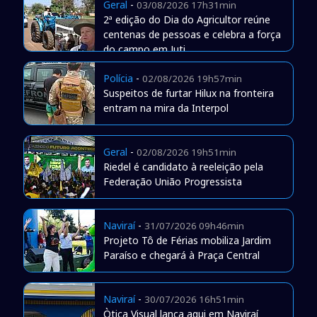
Geral
-
03/08/2026 17h31min
2ª edição do Dia do Agricultor reúne
centenas de pessoas e celebra a força
do campo em Juti
Polícia
-
02/08/2026 19h57min
Suspeitos de furtar Hilux na fronteira
entram na mira da Interpol
Geral
-
02/08/2026 19h51min
Riedel é candidato à reeleição pela
Federação União Progressista
Naviraí
-
31/07/2026 09h46min
Projeto Tô de Férias mobiliza Jardim
Paraíso e chegará à Praça Central
Naviraí
-
30/07/2026 16h51min
Òtica Visual lança aqui em Naviraí