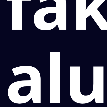
fak
al