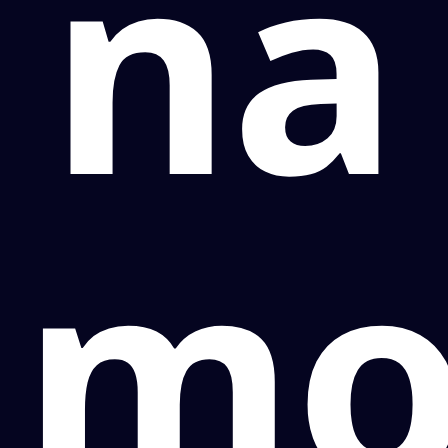
na
mo