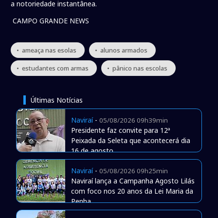
a notoriedade instantânea.
CAMPO GRANDE NEWS
• ameaça nas esolas
• alunos armados
• estudantes com armas
• pânico nas escolas
Últimas Notícias
Naviraí
-
05/08/2026 09h39min
Presidente faz convite para 12ª
Peixada da Seleta que acontecerá dia
16 de agosto
Naviraí
-
05/08/2026 09h25min
Naviraí lança a Campanha Agosto Lilás
com foco nos 20 anos da Lei Maria da
Penha