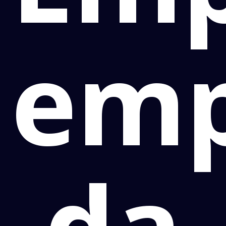
emp
da