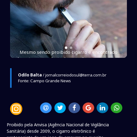
o
Mesmo sendo proibido cigarro é encontrado
oes ]
facilmente no comércio do ramo [ expressremoçoes ]
Odilo Balta
/ jornalcorreiodosul@terra.com.br
Fonte: Campo Grande News
Proibido pela Anvisa (Agência Nacional de Vigilância
Sanitária) desde 2009, o cigarro eletrônico é