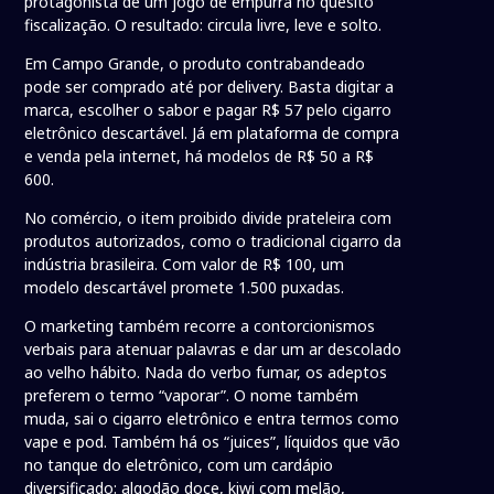
protagonista de um jogo de empurra no quesito
fiscalização. O resultado: circula livre, leve e solto.
Em Campo Grande, o produto contrabandeado
pode ser comprado até por delivery. Basta digitar a
marca, escolher o sabor e pagar R$ 57 pelo cigarro
eletrônico descartável. Já em plataforma de compra
e venda pela internet, há modelos de R$ 50 a R$
600.
No comércio, o item proibido divide prateleira com
produtos autorizados, como o tradicional cigarro da
indústria brasileira. Com valor de R$ 100, um
modelo descartável promete 1.500 puxadas.
O marketing também recorre a contorcionismos
verbais para atenuar palavras e dar um ar descolado
ao velho hábito. Nada do verbo fumar, os adeptos
preferem o termo “vaporar”. O nome também
muda, sai o cigarro eletrônico e entra termos como
vape e pod. Também há os “juices”, líquidos que vão
no tanque do eletrônico, com um cardápio
diversificado: algodão doce, kiwi com melão,