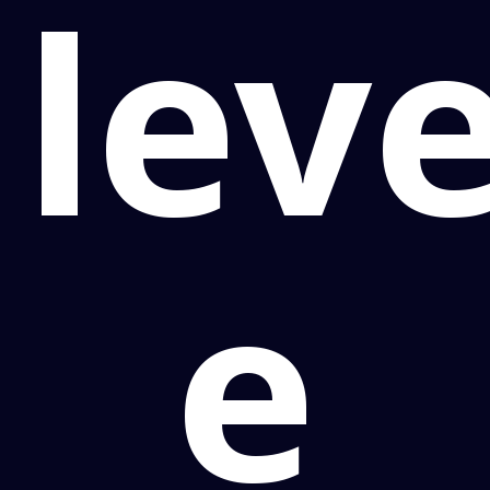
lev
e