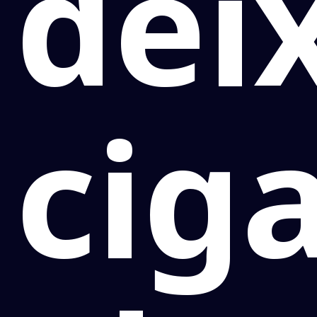
dei
cig