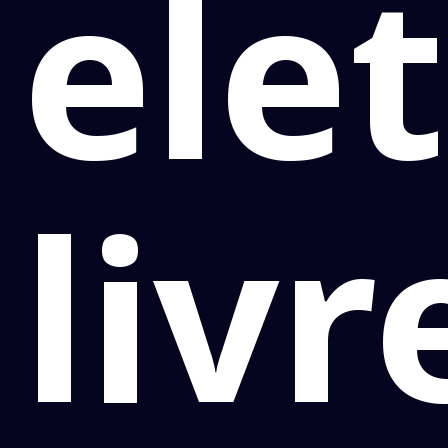
ele
livr