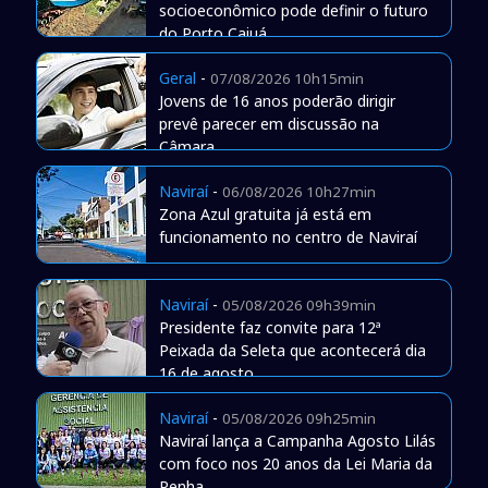
socioeconômico pode definir o futuro
do Porto Caiuá
Geral
-
07/08/2026 10h15min
Jovens de 16 anos poderão dirigir
prevê parecer em discussão na
Câmara
Naviraí
-
06/08/2026 10h27min
Zona Azul gratuita já está em
funcionamento no centro de Naviraí
Naviraí
-
05/08/2026 09h39min
Presidente faz convite para 12ª
Peixada da Seleta que acontecerá dia
16 de agosto
Naviraí
-
05/08/2026 09h25min
Naviraí lança a Campanha Agosto Lilás
com foco nos 20 anos da Lei Maria da
Penha