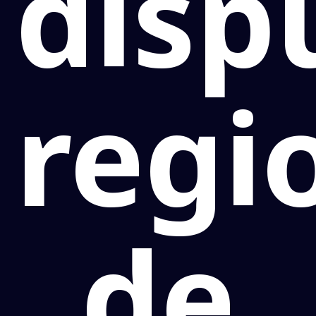
disp
regi
de