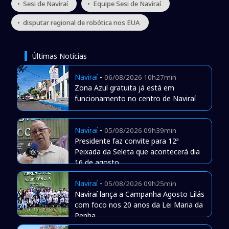
• Sesi de Naviraí
• Equipe Sesi de Naviraí
• disputar regional de robótica nos EUA
Últimas Notícias
Naviraí
-
06/08/2026 10h27min
Zona Azul gratuita já está em
funcionamento no centro de Naviraí
Naviraí
-
05/08/2026 09h39min
Presidente faz convite para 12ª
Peixada da Seleta que acontecerá dia
16 de agosto
Naviraí
-
05/08/2026 09h25min
Naviraí lança a Campanha Agosto Lilás
com foco nos 20 anos da Lei Maria da
Penha