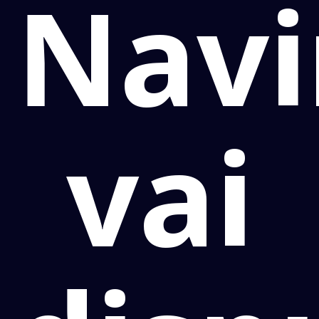
Navi
vai