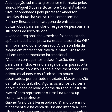
A delegação sul-mato-grossense é formada pelos
alunos Miguel Siqueira Botelho e Gabriel Ávalo da
Silva, coordenados pelo professor Anderson
Douglas da Rocha Souza. Eles competem na
Primary Rescue Line, categoria de entrada que
utiliza robôs para simular o resgate de pessoas em
situações de risco de vida.
A vaga ao regional das Américas foi conquistada
após a medalha de prata na etapa nacional da OBR,
em novembro do ano passado. Anderson fala da
alegria em representar Naviraí e Mato Grosso do
Sul em uma competição internacional.
"Quando conseguimos a classificação, demorou
para cair a ficha. Aí veio a saga de tirar passaporte,
correr atrás do visto e toda a documentação. Isso
deixou os alunos e os técnicos um pouco
assustados, por ser tudo novidade. Mas esses são
os frutos do trabalho. Agora, os alunos vão ter a
oportunidade de levar o nome da Escola Sesi e de
Naviraí para representar o Brasil na RoboCup",
comenta o professor.
Gabriel Ávalo da Silva estuda no 8º ano do ensino
fundamental e há cerca de um ano integra a Tech
Vikings. O aluno conta que não esperava as coisas