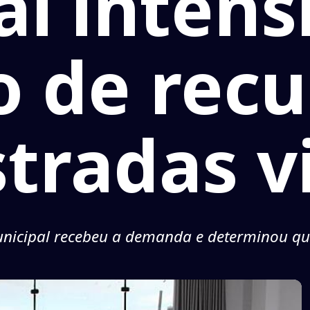
aí intens
o de rec
tradas v
unicipal recebeu a demanda e determinou que 