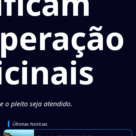
ificam
uperação
icinais
o pleito seja atendido.
Últimas Notícias