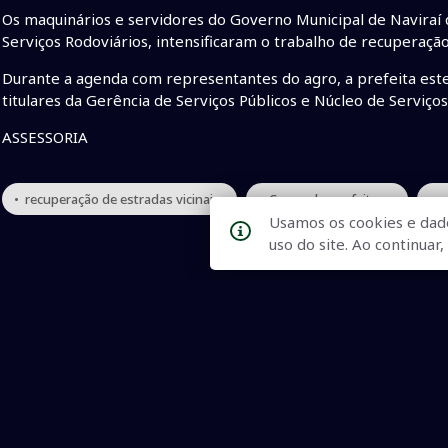
Os maquinários e servidores do Governo Municipal de Naviraí 
Serviços Rodoviários, intensificaram o trabalho de recuperação
Durante a agenda com representantes do agro, a prefeita es
titulares da Gerência de Serviços Públicos e Núcleo de Serviços
ASSESSORIA
• recuperação de estradas vicinais
• Copasul e prefeitura
• p
Usamos os cookies e dad
uso do site. Ao continua
Qualidade na Informação