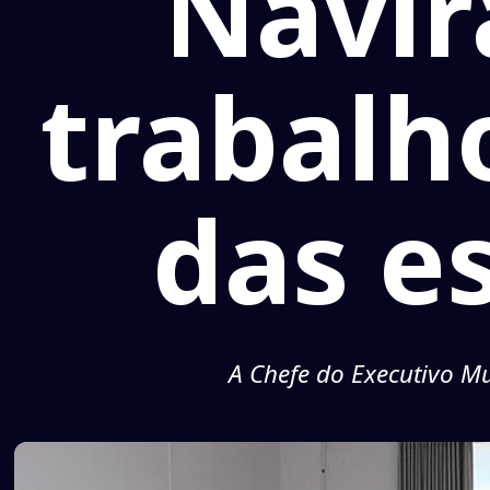
Navir
trabalh
das es
A Chefe do Executivo M