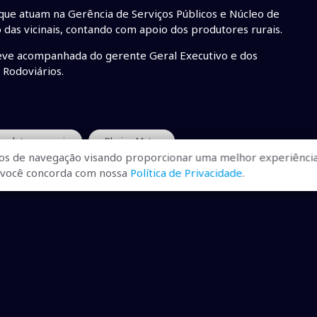
que atuam na Gerência de Serviços Públicos e Núcleo de
 das vicinais, contando com apoio dos produtores rurais.
teve acompanhada do gerente Geral Executivo e dos
 Rodoviários.
rodutores rurais
• Rhaiza Matos
os de navegação visando proporcionar uma melhor experiência
r, você concorda com nossa
Política de Privacidade
.