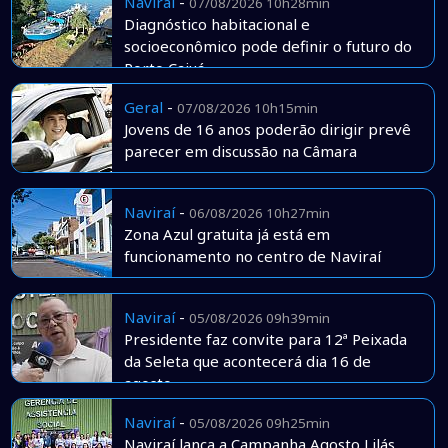
Naviraí
-
07/08/2026 10h28min
Diagnóstico habitacional e
socioeconômico pode definir o futuro do
Porto Caiuá
Geral
-
07/08/2026 10h15min
Jovens de 16 anos poderão dirigir prevê
parecer em discussão na Câmara
Naviraí
-
06/08/2026 10h27min
Zona Azul gratuita já está em
funcionamento no centro de Naviraí
Naviraí
-
05/08/2026 09h39min
Presidente faz convite para 12ª Peixada
da Seleta que acontecerá dia 16 de
agosto
Naviraí
-
05/08/2026 09h25min
Naviraí lança a Campanha Agosto Lilás