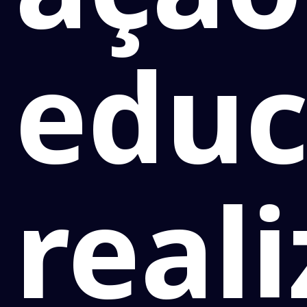
educ
real