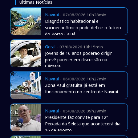
Últimas Notícias
Naviraí
-
07/08/2026 10h28min
Diagnóstico habitacional e
socioeconômico pode definir o futuro
do Porto Caiuá
Geral
-
07/08/2026 10h15min
Jovens de 16 anos poderão dirigir
prevê parecer em discussão na
Câmara
Naviraí
-
06/08/2026 10h27min
Zona Azul gratuita já está em
funcionamento no centro de Naviraí
Naviraí
-
05/08/2026 09h39min
Presidente faz convite para 12ª
Peixada da Seleta que acontecerá dia
16 de agosto