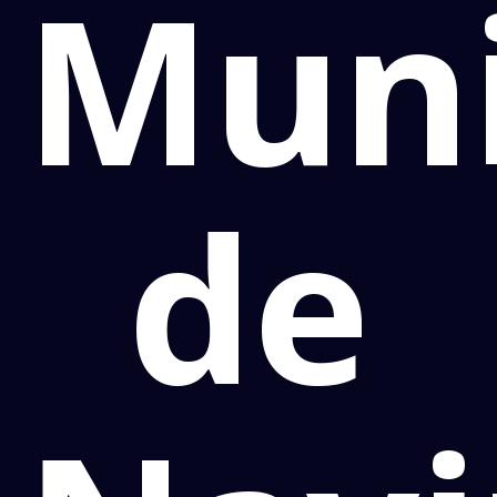
Muni
de