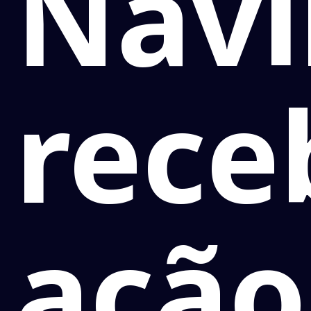
Navi
rece
ação