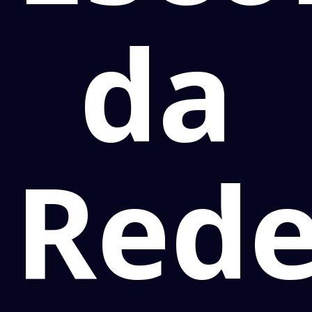
da
Red