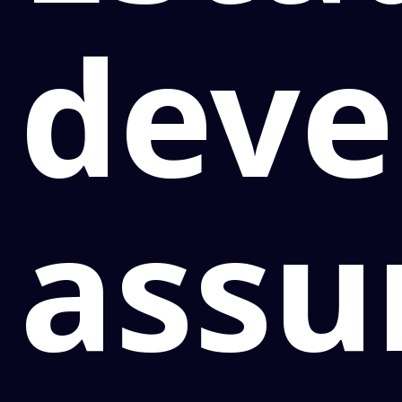
deve
assu