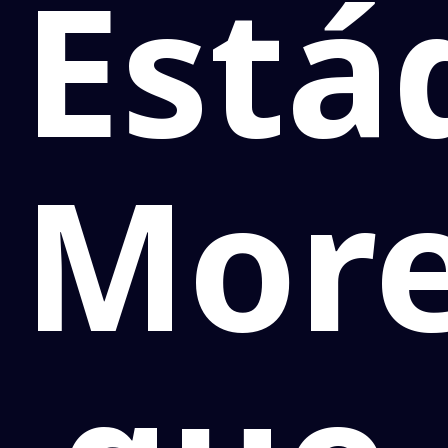
Está
Mor