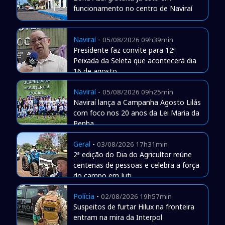
funcionamento no centro de Naviraí
Naviraí
-
05/08/2026 09h39min
Presidente faz convite para 12ª
Peixada da Seleta que acontecerá dia
16 de agosto
Naviraí
-
05/08/2026 09h25min
Naviraí lança a Campanha Agosto Lilás
com foco nos 20 anos da Lei Maria da
Penha
Geral
-
03/08/2026 17h31min
2ª edição do Dia do Agricultor reúne
centenas de pessoas e celebra a força
do campo em Juti
Polícia
-
02/08/2026 19h57min
Suspeitos de furtar Hilux na fronteira
entram na mira da Interpol