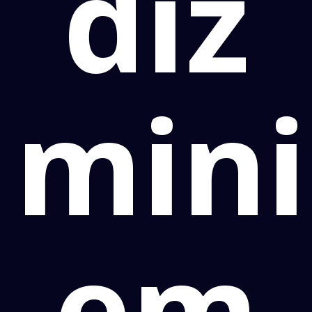
diz
mini
em