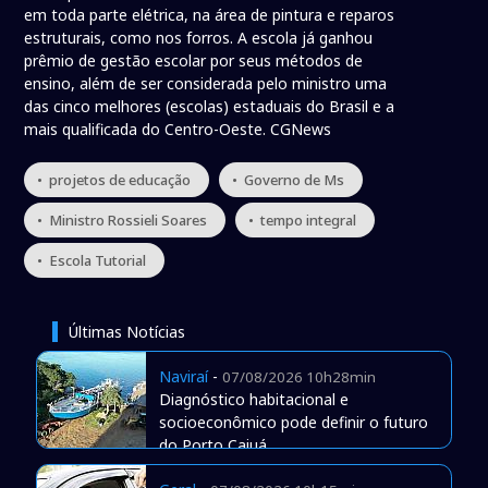
em toda parte elétrica, na área de pintura e reparos
estruturais, como nos forros. A escola já ganhou
prêmio de gestão escolar por seus métodos de
ensino, além de ser considerada pelo ministro uma
das cinco melhores (escolas) estaduais do Brasil e a
mais qualificada do Centro-Oeste. CGNews
• projetos de educação
• Governo de Ms
• Ministro Rossieli Soares
• tempo integral
• Escola Tutorial
Últimas Notícias
Naviraí
-
07/08/2026 10h28min
Diagnóstico habitacional e
socioeconômico pode definir o futuro
do Porto Caiuá