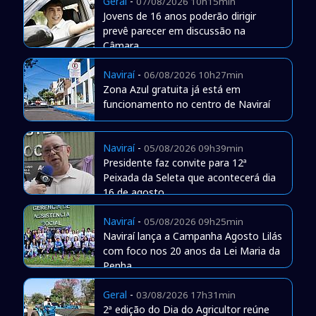
Geral
-
07/08/2026 10h15min
Jovens de 16 anos poderão dirigir
prevê parecer em discussão na
Câmara
Naviraí
-
06/08/2026 10h27min
Zona Azul gratuita já está em
funcionamento no centro de Naviraí
Naviraí
-
05/08/2026 09h39min
Presidente faz convite para 12ª
Peixada da Seleta que acontecerá dia
16 de agosto
Naviraí
-
05/08/2026 09h25min
Naviraí lança a Campanha Agosto Lilás
com foco nos 20 anos da Lei Maria da
Penha
Geral
-
03/08/2026 17h31min
2ª edição do Dia do Agricultor reúne