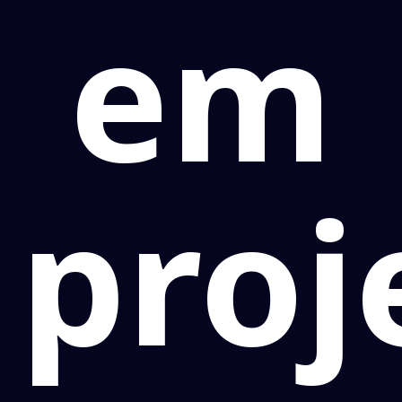
em
proj