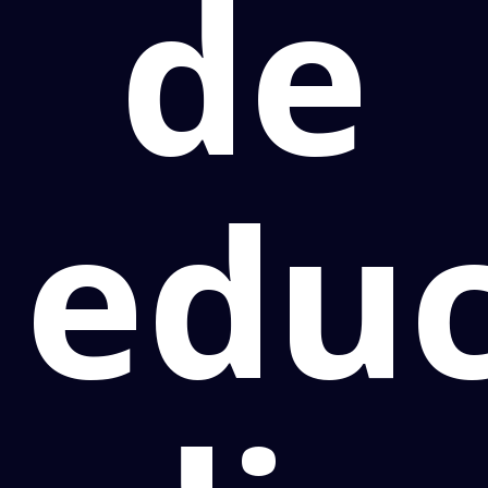
de
educ