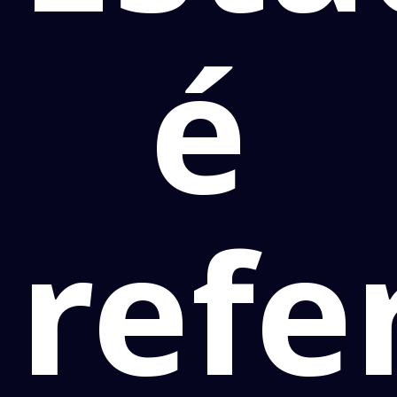
é
refe