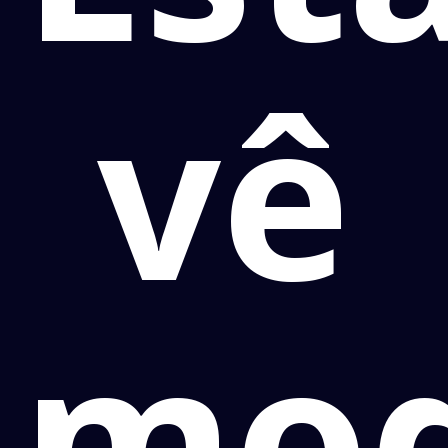
vê
mod