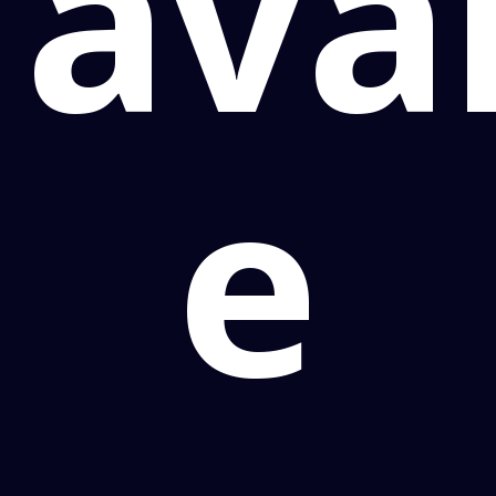
ava
e