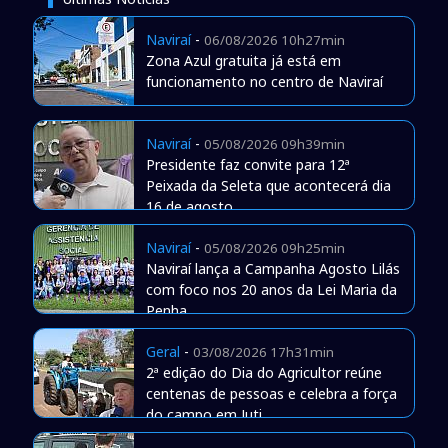
Naviraí
-
06/08/2026 10h27min
Zona Azul gratuita já está em
funcionamento no centro de Naviraí
Naviraí
-
05/08/2026 09h39min
Presidente faz convite para 12ª
Peixada da Seleta que acontecerá dia
16 de agosto
Naviraí
-
05/08/2026 09h25min
Naviraí lança a Campanha Agosto Lilás
com foco nos 20 anos da Lei Maria da
Penha
Geral
-
03/08/2026 17h31min
2ª edição do Dia do Agricultor reúne
centenas de pessoas e celebra a força
do campo em Juti