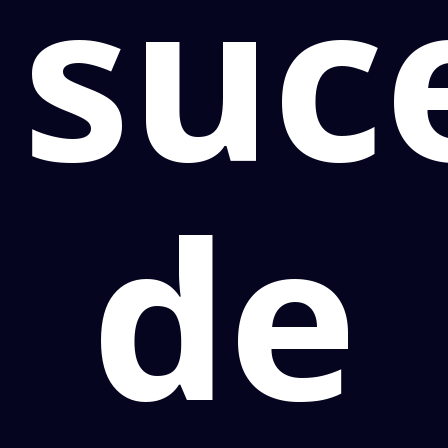
suc
de