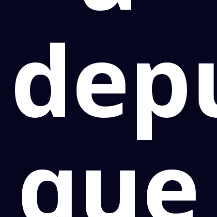
dep
que