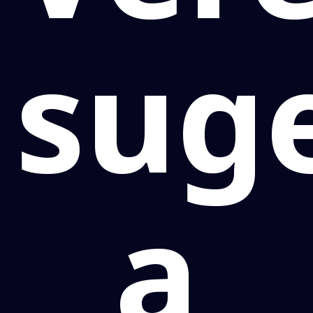
sug
a