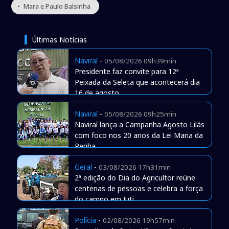
• Mara e Paulo Balsinha
Últimas Notícias
Naviraí
-
05/08/2026 09h39min
Presidente faz convite para 12ª
Peixada da Seleta que acontecerá dia
16 de agosto
Naviraí
-
05/08/2026 09h25min
Naviraí lança a Campanha Agosto Lilás
com foco nos 20 anos da Lei Maria da
Penha
Geral
-
03/08/2026 17h31min
2ª edição do Dia do Agricultor reúne
centenas de pessoas e celebra a força
do campo em Juti
Polícia
-
02/08/2026 19h57min