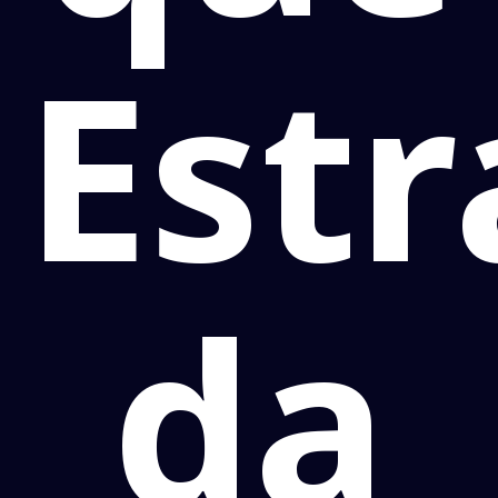
Est
da