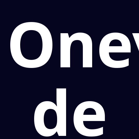
One
de