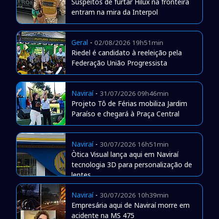
Suspeitos de furtar Hilux na fronteira
entram na mira da Interpol
Geral
-
02/08/2026 19h51min
Riedel é candidato à reeleição pela
Federação União Progressista
Naviraí
-
31/07/2026 09h46min
Projeto Tô de Férias mobiliza Jardim
Paraíso e chegará à Praça Central
Naviraí
-
30/07/2026 16h51min
Òtica Visual lança aqui em Naviraí
tecnologia 3D para personalização de
lentes
Naviraí
-
30/07/2026 10h39min
Empresária aqui de Naviraí morre em
acidente na MS 475