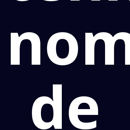
no
de