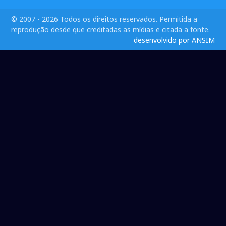
© 2007 - 2026 Todos os direitos reservados. Permitida a
reprodução desde que creditadas as mídias e citada a fonte.
desenvolvido por ANSIM