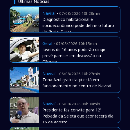
Últimas Notícias
Naviraí
-
07/08/2026 10h28min
Diagnóstico habitacional e
socioeconômico pode definir o futuro
do Porto Caiuá
Geral
-
07/08/2026 10h15min
Jovens de 16 anos poderão dirigir
prevê parecer em discussão na
Câmara
Naviraí
-
06/08/2026 10h27min
Zona Azul gratuita já está em
funcionamento no centro de Naviraí
Naviraí
-
05/08/2026 09h39min
Presidente faz convite para 12ª
Peixada da Seleta que acontecerá dia
16 de agosto