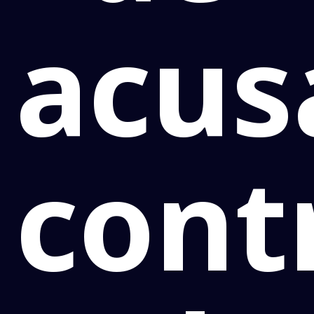
acus
cont