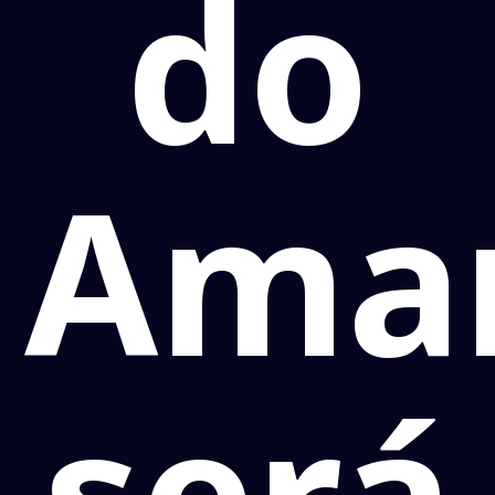
do
Amar
será