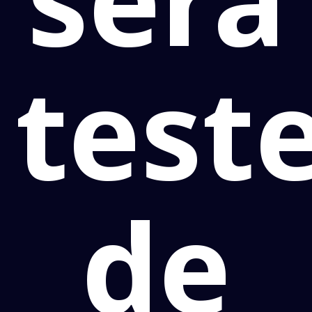
tes
de