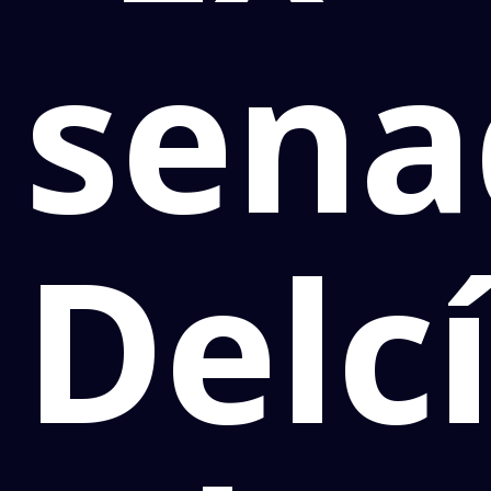
sena
Delc