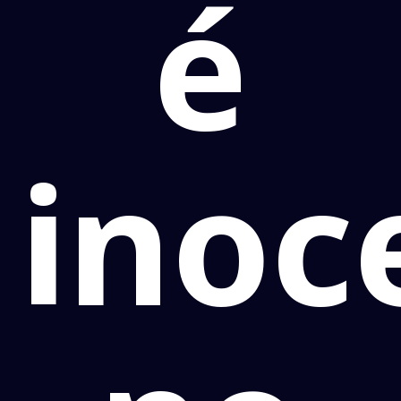
é
inoc