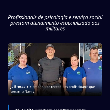
Profissionais de psicologia e serviço social
prestam atendimento especializado aos
militares
JL Bressa
► Comandante recebeu os profissioanis que
vieram a Naviraí
Odilo Balta
/ jornalcorreiodosul@terra.com.br