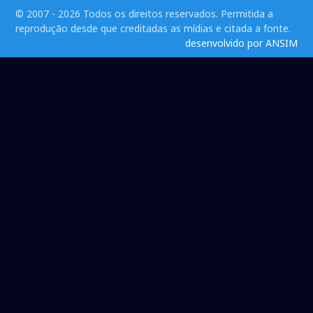
© 2007 - 2026 Todos os direitos reservados. Permitida a
reprodução desde que creditadas as mídias e citada a fonte.
desenvolvido por ANSIM