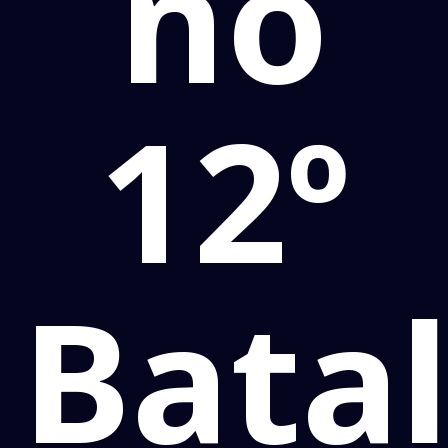
no
12º
Bata