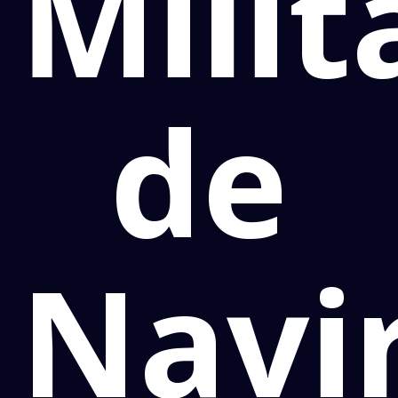
Milit
de
Navir