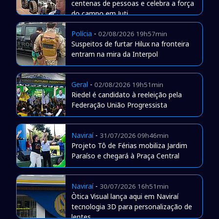
centenas de pessoas e celebra a força
do campo em Juti
Polícia
-
02/08/2026 19h57min
Suspeitos de furtar Hilux na fronteira
entram na mira da Interpol
Geral
-
02/08/2026 19h51min
Riedel é candidato à reeleição pela
Federação União Progressista
Naviraí
-
31/07/2026 09h46min
Projeto Tô de Férias mobiliza Jardim
Paraíso e chegará à Praça Central
Naviraí
-
30/07/2026 16h51min
Òtica Visual lança aqui em Naviraí
tecnologia 3D para personalização de
lentes