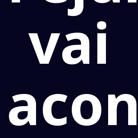
vai
acon