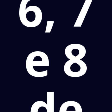
6, 7
e 8
de