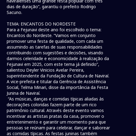
naviraienses uma grande festa popular com três
dias de duração”, garantiu o prefeito Rodrigo
Sacuno.
TEMA: ENCANTOS DO NORDESTE
Para a Fejunavi deste ano foi escolhido o tema:
Encantos do Nordeste. “Vamos em conjunto
promover uma festa de qualidade, com cada um
assumindo as tarefas de suas responsabilidades
contribuindo com sugestões e decisões, visando
darmos celeridade e economicidade à realização da
Fejunavi em 2025, com este tema já definido”,
salientou Deyler Vinicios Avelar Pereira,
superintendente da Fundação de Cultura de Naviraí.
A vice-prefeita e titular da Gerência de Assistência
Social, Telma Minari, disse da importância da Festa
Junina de Naviraí.
“As músicas, danças e comidas típicas aliadas às
decorações coloridas fazem parte de um rico
patrimônio cultural. Através deste evento vamos
incentivar as artistas pratas da casa, promover o
entretenimento e garantir um momento para que
pessoas se reúnam para celebrar, dançar e saborear
as comidas típicas. As festas juninas também