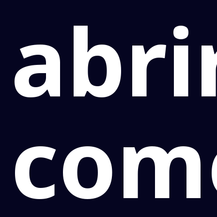
abr
com