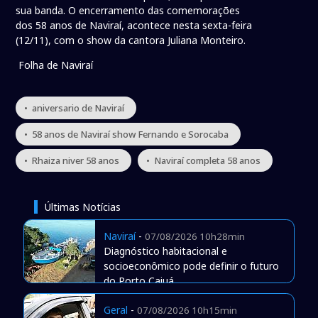
sua banda. O encerramento das comemorações
dos 58 anos de Naviraí, acontece nesta sexta-feira
(12/11), com o show da cantora Juliana Monteiro.
Folha de Naviraí
• aniversario de Naviraí
• 58 anos de Naviraí show Fernando e Sorocaba
• Rhaiza niver 58 anos
• Naviraí completa 58 anos
Últimas Notícias
Naviraí
-
07/08/2026 10h28min
Diagnóstico habitacional e
socioeconômico pode definir o futuro
do Porto Caiuá
Geral
-
07/08/2026 10h15min