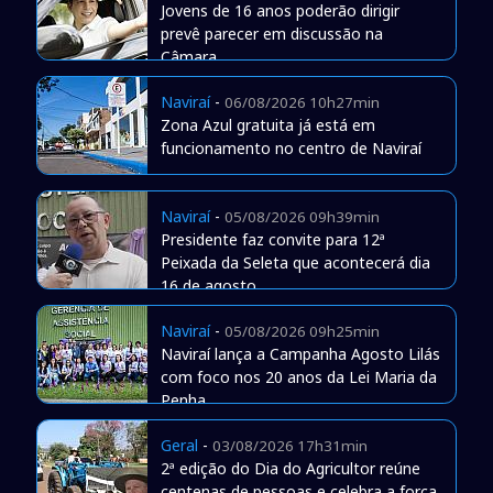
Jovens de 16 anos poderão dirigir
prevê parecer em discussão na
Câmara
Naviraí
-
06/08/2026 10h27min
Zona Azul gratuita já está em
funcionamento no centro de Naviraí
Naviraí
-
05/08/2026 09h39min
Presidente faz convite para 12ª
Peixada da Seleta que acontecerá dia
16 de agosto
Naviraí
-
05/08/2026 09h25min
Naviraí lança a Campanha Agosto Lilás
com foco nos 20 anos da Lei Maria da
Penha
Geral
-
03/08/2026 17h31min
2ª edição do Dia do Agricultor reúne
centenas de pessoas e celebra a força