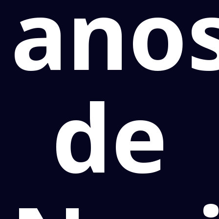
ano
de