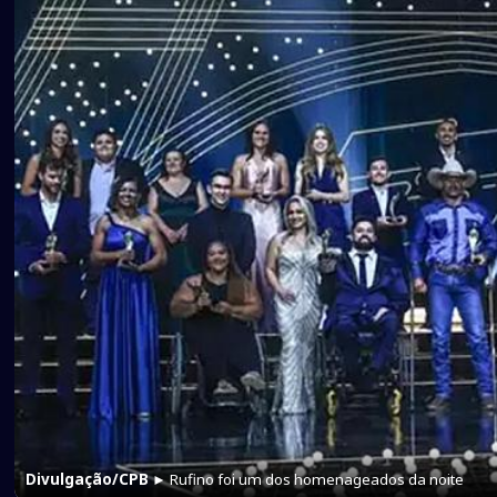
Divulgação/CPB
► Rufino foi um dos homenageados da noite