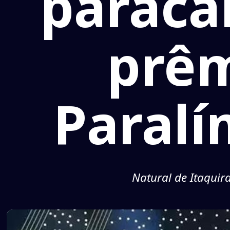
paraca
prêm
Paralí
Natural de Itaquir