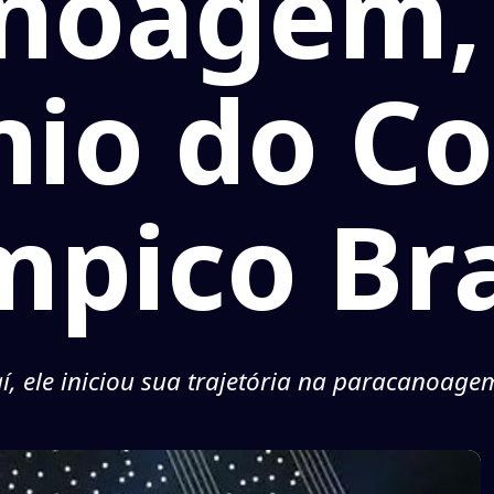
noagem,
io do C
mpico Bra
aí, ele iniciou sua trajetória na paracanoag