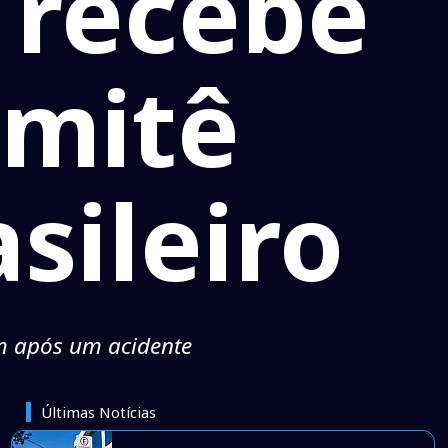
 recebe
omitê
sileiro
em após um acidente
Últimas Notícias