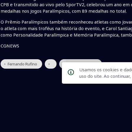
CPB e transmitido ao vivo pelo SporTV2, celebrou um ano em qu
medalhas nos Jogos Paralímpicos, com 89 medalhas no total.
O Prêmio Paralímpicos também reconheceu atletas como Jovan
o atleta com mais troféus na história do evento, e Carol Santia
como Personalidade Paralímpica e Memória Paralímpica, tam
CGNEWS
• Fernando Rufino
•
• Rufino premiação
Usamos os cookies e dad
uso do site. Ao continua
Qualidade na Informação