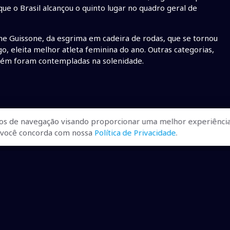
e o Brasil alcançou o quinto lugar no quadro geral de
e Guissone, da esgrima em cadeira de rodas, que se tornou
go, eleita melhor atleta feminina do ano. Outras categorias,
bém foram contempladas na solenidade.
os de navegação visando proporcionar uma melhor experiência
r, você concorda com nossa
Política de Privacidade
.