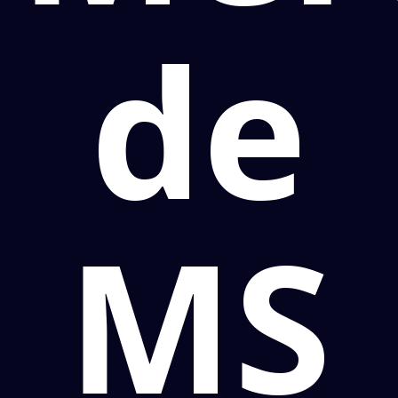
de
MS