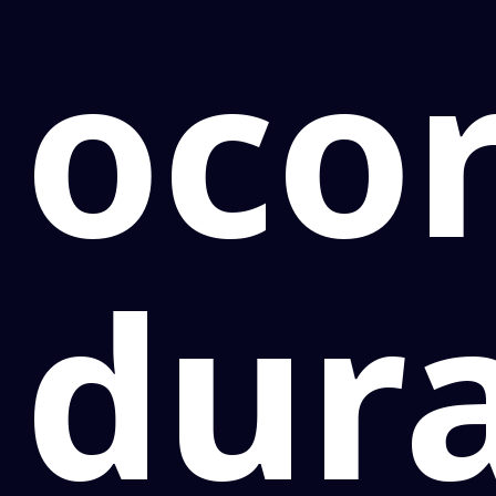
oco
dur