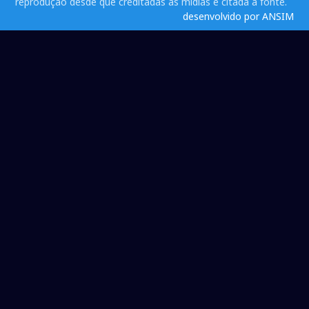
reprodução desde que creditadas as mídias e citada a fonte.
desenvolvido por ANSIM