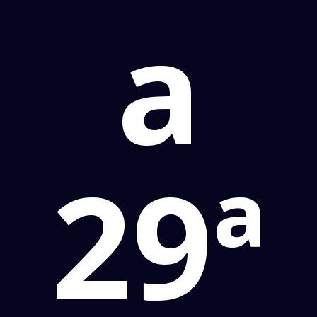
a
29ª