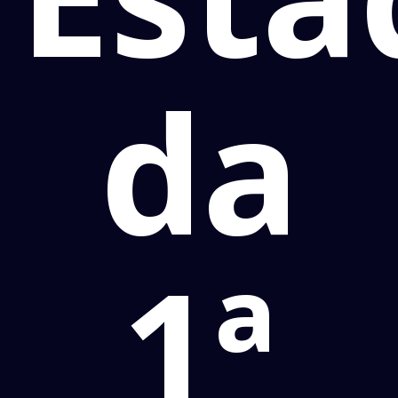
da
1ª