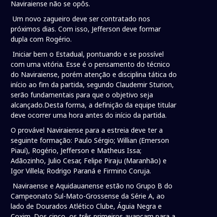
Naviraiense não se opôs.
Um novo zagueiro deve ser contratado nos
próximos dias. Com isso, Jefferson deve formar
dupla com Rogério.
Iniciar bem o Estadual, pontuando e se possível
com uma vitória. Esse é o pensamento do técnico
do Naviraiense, porém atenção e disciplina tática do
início ao fim da partida, segundo Claudemir Sturion,
serão fundamentais para que o objetivo seja
alcançado.Desta forma, a definição da equipe titular
deve ocorrer uma hora antes do início da partida.
O provável Naviraiense para a estreia deve ter a
seguinte formação: Paulo Sérgio; Willian (Emerson
Piauí), Rogério, Jefferson e Matheus Issa;
Adãozinho, Julio Cesar, Felipe Piraju (Maranhão) e
Igor Villela; Rodrigo Paraná e Firmino Coruja.
Naviraense e Aquidauanense estão no Grupo B do
Campeonato Sul-Mato-Grossense da Série A, ao
lado de Dourados Atlético Clube, Águia Negra e
Coxim. Dos cinco, os três primeiros avançam para a