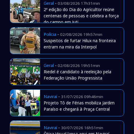
Geral
-
03/08/2026 17h31min
2ª edição do Dia do Agricultor reúne
centenas de pessoas e celebra a força
do campo em Juti
Polícia
-
02/08/2026 19h57min
Suspeitos de furtar Hilux na fronteira
entram na mira da Interpol
Geral
-
02/08/2026 19h51min
Riedel é candidato à reeleição pela
Federação União Progressista
Naviraí
-
31/07/2026 09h46min
Projeto Tô de Férias mobiliza Jardim
Paraíso e chegará à Praça Central
Naviraí
-
30/07/2026 16h51min
Òtica Visual lança aqui em Naviraí