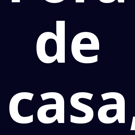
de
casa