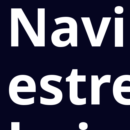
Navi
estr