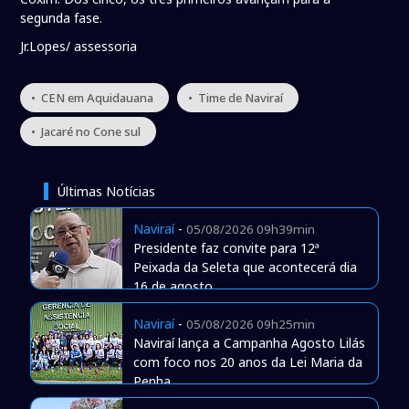
segunda fase.
Jr.Lopes/ assessoria
• CEN em Aquidauana
• Time de Naviraí
• Jacaré no Cone sul
Últimas Notícias
Naviraí
-
05/08/2026 09h39min
Presidente faz convite para 12ª
Peixada da Seleta que acontecerá dia
16 de agosto
Naviraí
-
05/08/2026 09h25min
Naviraí lança a Campanha Agosto Lilás
com foco nos 20 anos da Lei Maria da
Penha