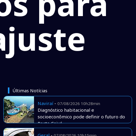
os para
ajuste
Últimas Notícias
Naviraí
-
07/08/2026 10h28min
Diagnóstico habitacional e
socioeconômico pode definir o futuro do
Porto Caiuá
Geral
-
07/08/2026 10h15min