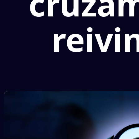
cruzam
reivi