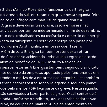
3 dias (Arlindo Florentino) funcionários da Energisa -
Mato Grosso do Sul- entraram em greve nesta segunda-feira
 índice de inflação com mais 3% de ganho real e a
 A greve deve durar três dias e, caso a empresa não
s atividades por tempo indeterminado no fim de dezembro.
cato dos Trabalhadores na Indústria e Comércio de Energia
está intransigente. “O setor de energia não passa por
s” Conforme Aristimunho, a empresa quer fazer o
 Além disso, a Energisa também pretenderia retirar
de funcionário acidentado. Pelas atuais regras do acordo
além do beneficio do INSS (Instituto Nacional de
a pessoa retorne. A Energisa também, segundo o sindicato,
Diante do lucro da empresa, apontado pelos funcionários em
ntender o motivo de a empresa não negociar. Eles também
s trabalhadores “estão sendo relegados a segundo plano”.
de que pelo menos 70% faça parte da greve. Nesta segunda,
ão convidados a fazer parte da greve. O call center está
irada. Conforme o sindicato, 30% dos trabalhadores vão
huva, há equipes de plantão. A loja de antedimento ao