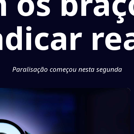
 os braç
ndicar re
Paralisação começou nesta segunda