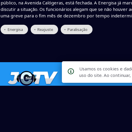
público, na Avenida Calógeras, está fechada. A Energisa já ma
discutir a situação. Os funcionários alegam que se não houver a
uma greve para o fim mês de dezembro por tempo indetermi
• Energisa
• Reajuste
• Paralisação
Usamos os cookies e dad
uso do site. Ao continua
Qualidade na Informação
As principais notícias, as mais relevantes, a todo o tempo, at
informado.
On-line desde 01 de julho de 2007
O JCSul Não se responsabiliza pelo uso das informações econômicas/clima dispon