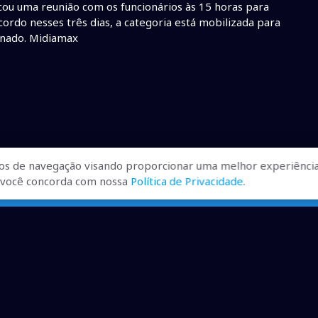
rcou uma reunião com os funcionários às 15 horas para
cordo nesses três dias, a categoria está mobilizada para
nado. Midiamax
os de navegação visando proporcionar uma melhor experiência
r, você concorda com nossa
Política de Privacidade
.
ualizadas, pra você ficar bem
ibilizados.