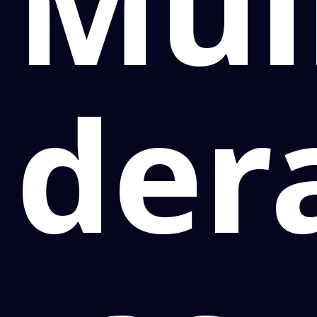
Mul
der