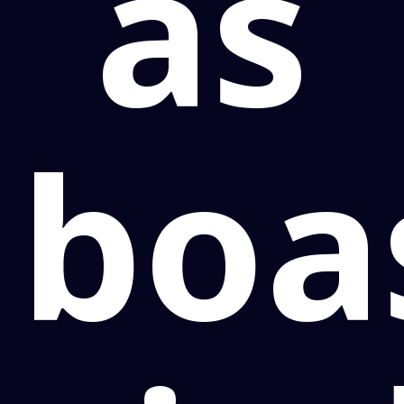
as
boa