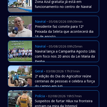
Zona Azul gratuita já está em
funcionamento no centro de Naviraí
Naviraí
-
05/08/2026 09h39min
Presidente faz convite para 12ª
Peixada da Seleta que acontecerá dia
16 de agosto
Naviraí
-
05/08/2026 09h25min
Naviraí lança a Campanha Agosto Lilás
com foco nos 20 anos da Lei Maria da
Penha
Geral
-
03/08/2026 17h31min
2ª edição do Dia do Agricultor reúne
centenas de pessoas e celebra a força
do campo em Juti
Polícia
-
02/08/2026 19h57min
Suspeitos de furtar Hilux na fronteira
entram na mira da Interpol