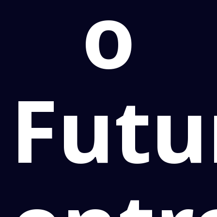
o
Futu