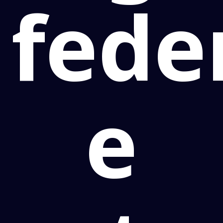
fede
e