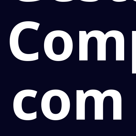
Com
com