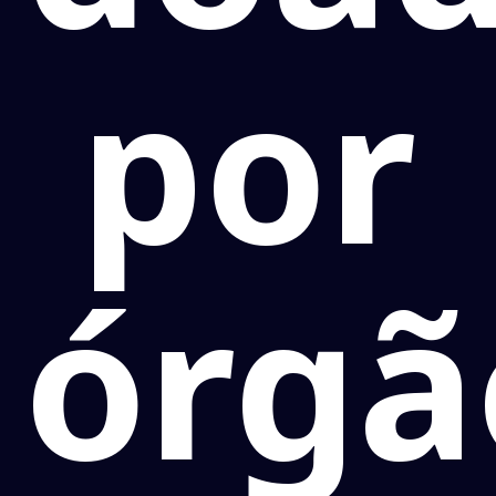
por
órgã