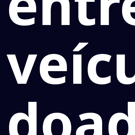
entr
veíc
doa