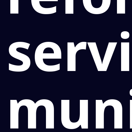
serv
muni