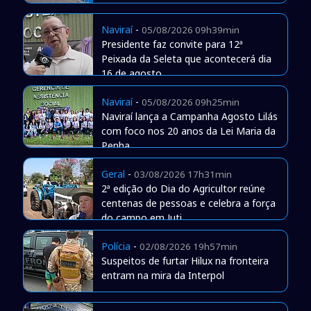
Naviraí
-
05/08/2026 09h39min
Presidente faz convite para 12ª
Peixada da Seleta que acontecerá dia
16 de agosto
Naviraí
-
05/08/2026 09h25min
Naviraí lança a Campanha Agosto Lilás
com foco nos 20 anos da Lei Maria da
Penha
Geral
-
03/08/2026 17h31min
2ª edição do Dia do Agricultor reúne
centenas de pessoas e celebra a força
do campo em Juti
Polícia
-
02/08/2026 19h57min
Suspeitos de furtar Hilux na fronteira
entram na mira da Interpol