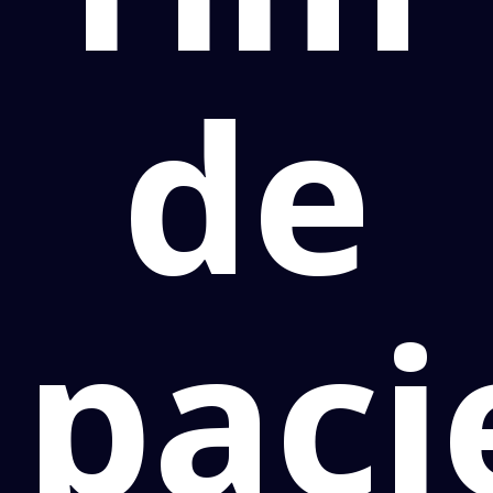
de
paci