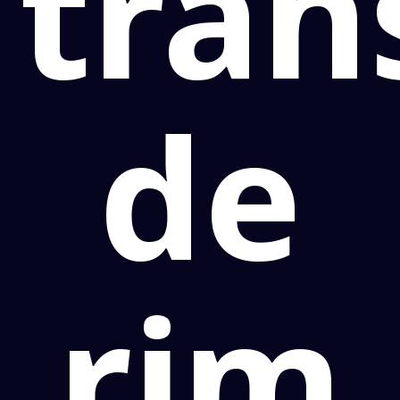
tran
de
rim