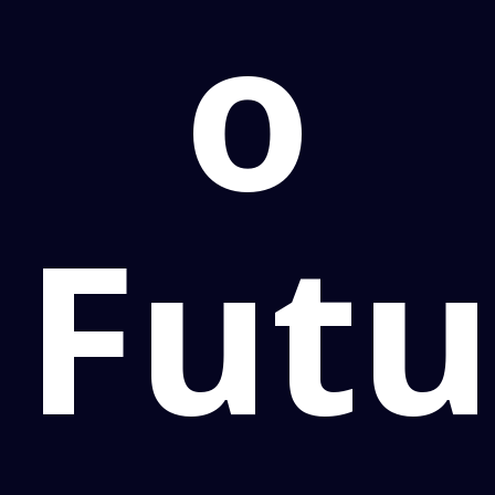
o
Futu