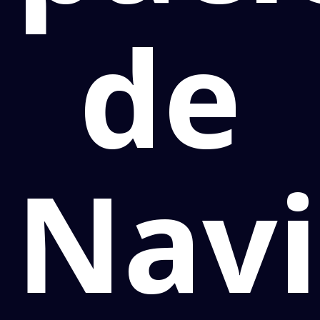
de
Navi