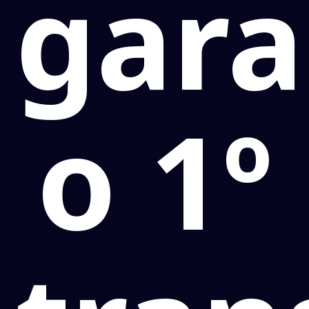
gara
o 1º