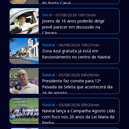
do Porto Caiuá
Geral
-
07/08/2026 10h15min
Jovens de 16 anos poderão dirigir
prevê parecer em discussão na
Câmara
Naviraí
-
06/08/2026 10h27min
Zona Azul gratuita já está em
funcionamento no centro de Naviraí
Naviraí
-
05/08/2026 09h39min
Presidente faz convite para 12ª
Peixada da Seleta que acontecerá dia
16 de agosto
Naviraí
-
05/08/2026 09h25min
Naviraí lança a Campanha Agosto Lilás
com foco nos 20 anos da Lei Maria da
Penha