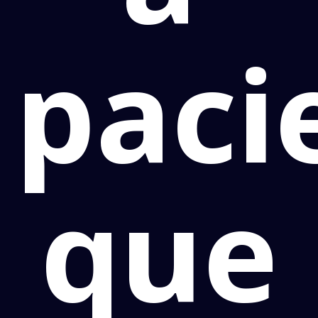
paci
que