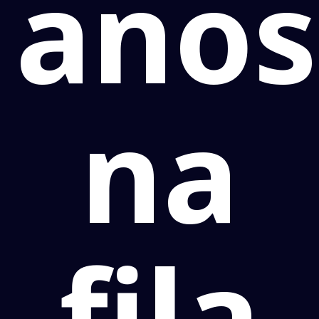
anos
na
fila