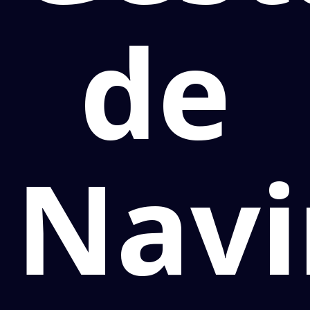
de
Navi