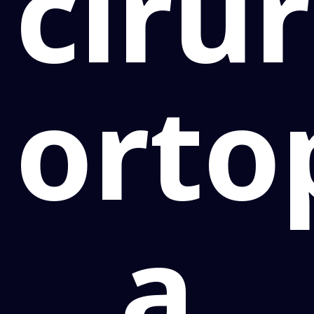
ciru
orto
a