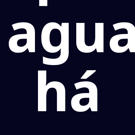
agu
há