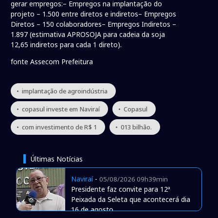
gerar empregos:– Empregos na implantação do
projeto – 1.500 entre diretos e indiretos– Empregos
Diretos – 150 colaboradores– Empregos Indiretos –
1.897 (estimativa APROSOJA para cadeia da soja
12,65 indiretos para cada 1 direto).
fonte Assecom Prefeitura
• implantação de agroindústria
• copasul investe em Naviraí
• Copasul
• com investimento de R$ 1
• 013 bilhão.
Últimas Notícias
Naviraí
-
05/08/2026 09h39min
Presidente faz convite para 12ª
Peixada da Seleta que acontecerá dia
16 de agosto