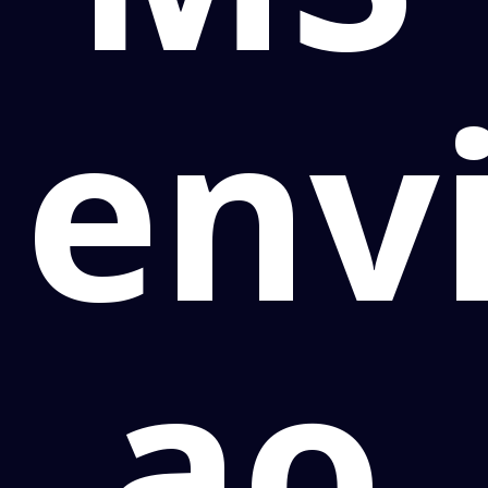
env
ao