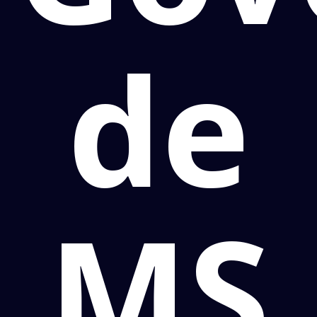
de
MS