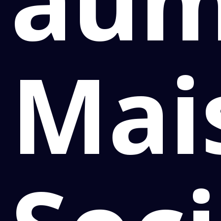
aum
Mai