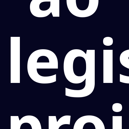
legi
pro