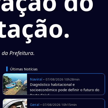
ração do
tação.
da Prefeitura.
Últimas Notícias
Naviraí
-
07/08/2026 10h28min
Diagnóstico habitacional e
socioeconômico pode definir o futuro do
Porto Caiuá
Geral
-
07/08/2026 10h15min