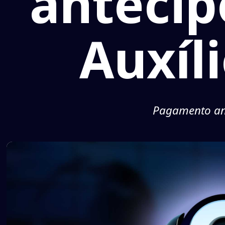
antecip
Auxíl
Pagamento ant