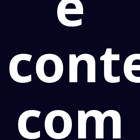
é
cont
com