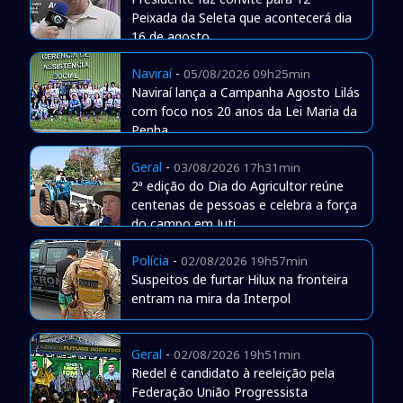
Peixada da Seleta que acontecerá dia
16 de agosto
Naviraí
-
05/08/2026 09h25min
Naviraí lança a Campanha Agosto Lilás
com foco nos 20 anos da Lei Maria da
Penha
Geral
-
03/08/2026 17h31min
2ª edição do Dia do Agricultor reúne
centenas de pessoas e celebra a força
do campo em Juti
Polícia
-
02/08/2026 19h57min
Suspeitos de furtar Hilux na fronteira
entram na mira da Interpol
Geral
-
02/08/2026 19h51min
Riedel é candidato à reeleição pela
Federação União Progressista