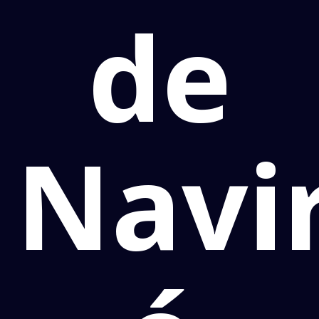
de
Navir