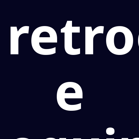
retr
e