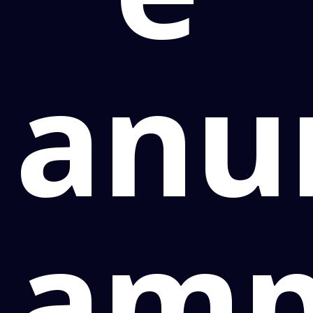
anu
amp