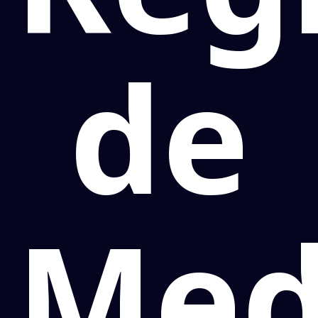
de
Med