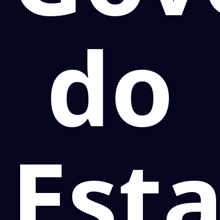
do
Est