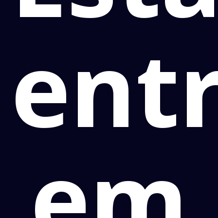
ent
em