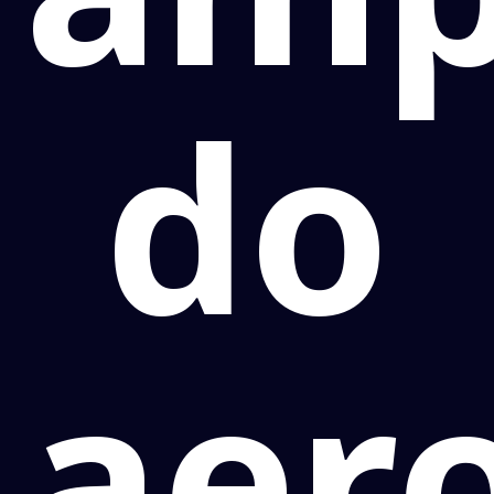
do
aer