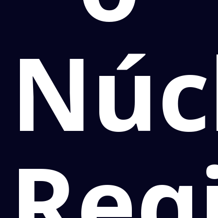
Núc
Reg