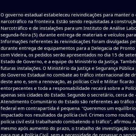
O governo estadual estabeleceu reivindicações para manter o 
narcotráfico na fronteira. Estão sendo requisitadas a construç
Narcotráfico e de instalações para um Instituto de Análise Lab
segunda-feira (5) durante entrega de materiais e veículos pa
Informações referentes às reivindicações foram divulgadas pelo
durante entrega de equipamentos para a Delegacia de Pronto 
com Videira, os pedidos serão apresentados no dia 15 de sete
Estado de Governo, e a equipe do Ministério da Justiça. Tamb
futuras instalações. O Ministério da Justiça e Segurança Públi
do Governo Estadual no combate ao tráfico internacional de dr
deste ano e, sem a renovação, as polícias Civil e Militar ficarã
entorpecentes e toda a responsabilidade recairá sobre a Políc
apenas seis cidades do Estado. Segundo o secretário, cerca de
Atendimento Comunitário do Estado são referentes ao tráfico 
federal em contrapartida é pequena. "Queremos um equilíbrio,
impactado nos resultados da polícia civil. Crimes como roubos
polícia civil está trabalhando combatendo o tráfico", afirmou. 
mesmo após aumento do prazo, o trabalho de investigação cont
para que a Polícia Civil, sem a necessidade de repassar o servi