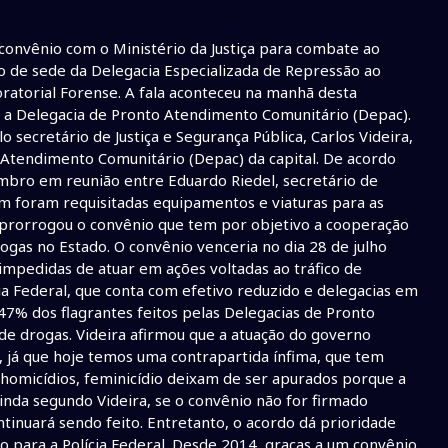
convênio com o Ministério da Justiça para combate ao
ão de sede da Delegacia Especializada de Repressão ao
oratorial Forense. A fala aconteceu na manhã desta
ra a Delegacia de Pronto Atendimento Comunitário (Depac).
 secretário de Justiça e Segurança Pública, Carlos Videira,
Atendimento Comunitário (Depac) da capital. De acordo
mbro em reunião entre Eduardo Riedel, secretário de
ém foram requisitadas equipamentos e viaturas para as
ca prorrogou o convênio que tem por objetivo a cooperação
ogas no Estado. O convênio venceria no dia 28 de julho
o impedidas de atuar em ações voltadas ao tráfico de
ia Federal, que conta com efetivo reduzido e delegacias em
 47% dos flagrantes feitos pelas Delegacias de Pronto
de drogas. Videira afirmou que a atuação do governo
 já que hoje temos uma contrapartida ínfima, que tem
, homicídios, feminicídio deixam de ser apurados porque a
Ainda segundo Videira, se o convênio não for firmado
inuará sendo feito. Entretanto, o acordo dá prioridade
ço para a Polícia Federal. Desde 2014, graças a um convênio