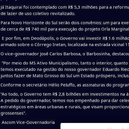
Já Itaquirai foi contemplado com R$ 5,3 milhões para a refor
de lazer de uso coletivo revitalizado.
Para Novo Horizonte do Sul serão dois convênios: um para ex
de cerca de R$ 740 mil para execução do projeto Orla Marginal
E por fim, em Deodápolis, o Governo vai investir R$ 1.6 milh
armado sobre o Córrego Iretan, localizada na estrada vicinal 15
O vice-governador José Carlos Barbosa, o Barbosinha, destaco
“Por meio do MS Ativo Municipalismo, tanto o interior, quanto
temos executado na gestão do nosso governador Eduardo Riede
juntos fazer de Mato Grosso do Sul um Estado próspero, inclusiv
Conforme o secretário Hélio Peluffo, as assinaturas do progra
“Ao todo, o Governo tem R$ 2,8 bilhões em investimentos na á
A pedido do governador, temos nos empenhado para dar celer
estratégicos em áreas urbanas e rurais, que visam proporcion
grossenses”.
Ascom Vice-Governadoria