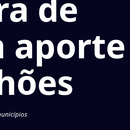
ra de
 aporte
lhões
municípios