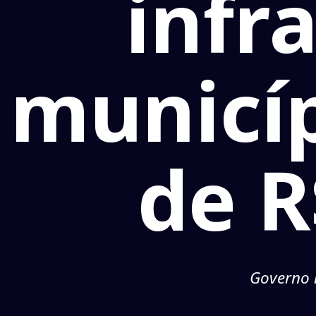
infr
municí
de R
Governo m