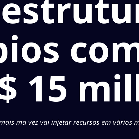
aestrutu
pios com
$ 15 mi
ais ma vez vai injetar recursos em vários 