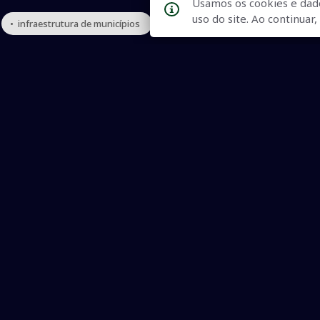
Usamos os cookies e dad
uso do site. Ao continua
• infraestrutura de municípios
• Governo reforça infraestrutura
Qualidade na Informação
As principais notícias, as mais relevantes, a todo o tempo, at
informado.
On-line desde 01 de julho de 2007
O JCSul Não se responsabiliza pelo uso das informações econômicas/clima dispon
© 2007 - 2026 Todos os direitos reservados. Permitida a repro