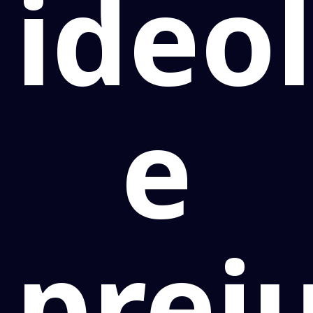
ideo
e
prej