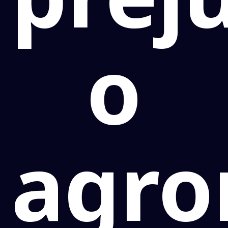
o
agro