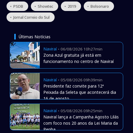
• PSDB
• Showtec
• 2019
• Bolsonaro
• Jornal Correio do Sul
Últimas Notícias
Naviraí
-
06/08/2026 10h27min
Zona Azul gratuita já está em
funcionamento no centro de Naviraí
Naviraí
-
05/08/2026 09h39min
Presidente faz convite para 12ª
Peixada da Seleta que acontecerá dia
16 de agosto
Naviraí
-
05/08/2026 09h25min
Naviraí lança a Campanha Agosto Lilás
com foco nos 20 anos da Lei Maria da
Penha