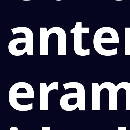
ante
era