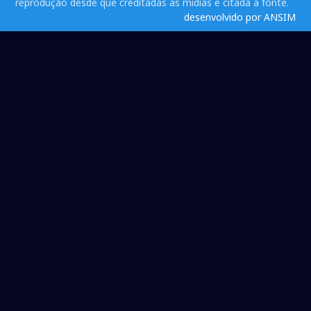
reprodução desde que creditadas as mídias e citada a fonte.
desenvolvido por ANSIM