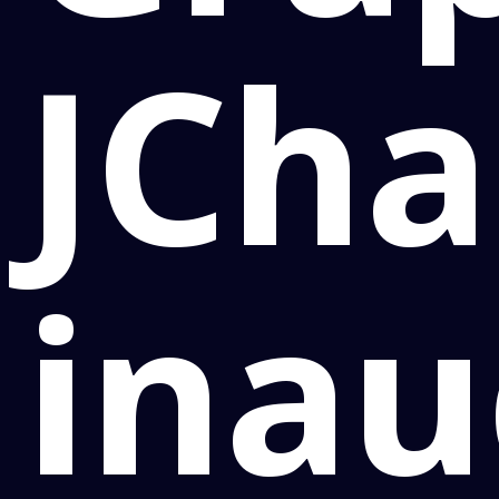
JCh
ina