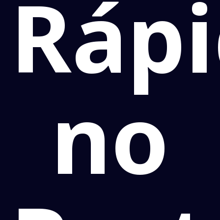
Ráp
no