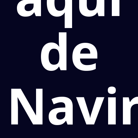
de
Navir