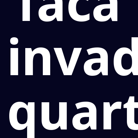
faca
inva
quart