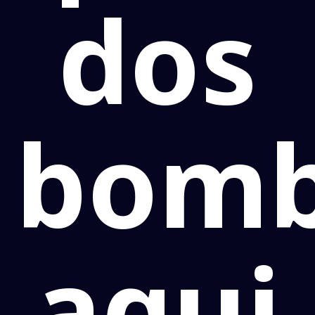
dos
bomb
aqui