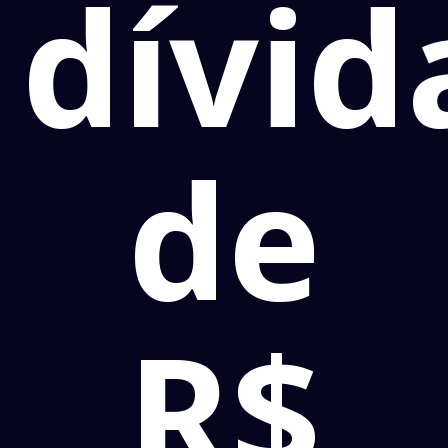
dívid
de
R$