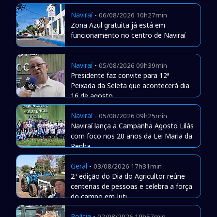
Naviraí
-
06/08/2026 10h27min
Zona Azul gratuita já está em
funcionamento no centro de Naviraí
Naviraí
-
05/08/2026 09h39min
Presidente faz convite para 12ª
Peixada da Seleta que acontecerá dia
16 de agosto
Naviraí
-
05/08/2026 09h25min
Naviraí lança a Campanha Agosto Lilás
com foco nos 20 anos da Lei Maria da
Penha
Geral
-
03/08/2026 17h31min
2ª edição do Dia do Agricultor reúne
centenas de pessoas e celebra a força
do campo em Juti
Polícia
-
02/08/2026 19h57min