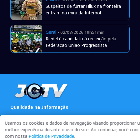
Suspeitos de furtar Hilux na fronteira
entram na mira da Interpol
Geral
-
02/08/2026 19h51min
Riedel é candidato à reeleição pela
Federação União Progressista
Qualidade na Informação
As principais notícias, as mais relevantes, a todo o tempo,
Usamos os cookies e dados de navegação visando proporcionar 
atualizadas, pra você ficar bem informado.
melhor experiência durante o uso do site. Ao continuar, você con
On-line desde 01 de julho de 2007
com nossa
Política de Privacidade
.