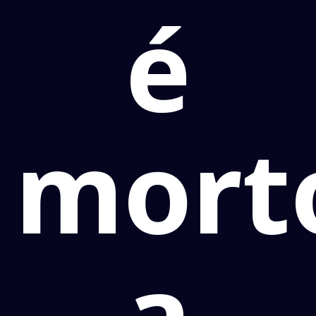
é
mort
a