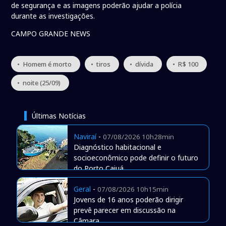
de segurança e as imagens poderão ajudar a polícia
durante as investigações.
CAMPO GRANDE NEWS
• Homem é morto
• tiros
• dívida
• R$ 100
• noite (25/09)
Últimas Notícias
Naviraí
-
07/08/2026 10h28min
Diagnóstico habitacional e
socioeconômico pode definir o futuro
do Porto Caiuá
Geral
-
07/08/2026 10h15min
Jovens de 16 anos poderão dirigir
prevê parecer em discussão na
Câmara