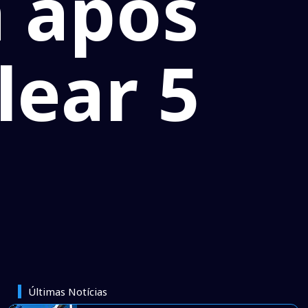
a após
lear 5
Últimas Notícias