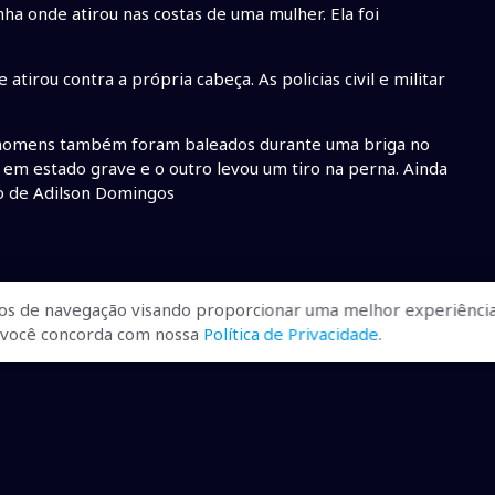
ha onde atirou nas costas de uma mulher. Ela foi
e atirou contra a própria cabeça. As policias civil e militar
s homens também foram baleados durante uma briga no
á em estado grave e o outro levou um tiro na perna. Ainda
ão de Adilson Domingos
os de navegação visando proporcionar uma melhor experiência
r, você concorda com nossa
Política de Privacidade
.