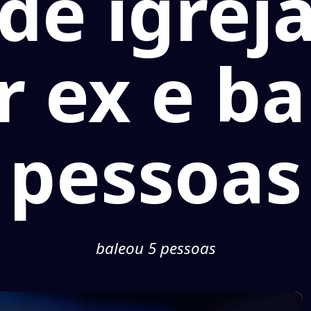
 de igrej
 ex e ba
pessoas
baleou 5 pessoas