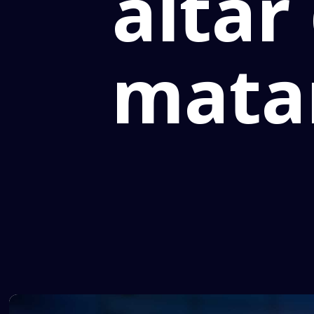
altar
matar