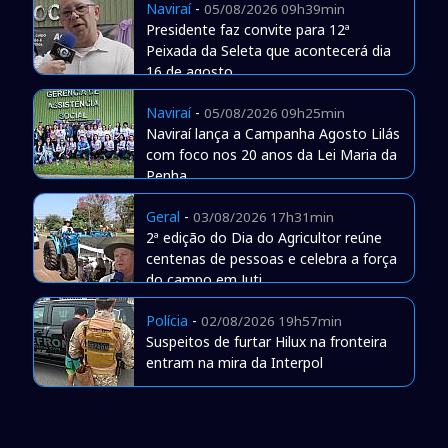
Naviraí
-
05/08/2026 09h39min
Presidente faz convite para 12ª
Peixada da Seleta que acontecerá dia
16 de agosto
Naviraí
-
05/08/2026 09h25min
Naviraí lança a Campanha Agosto Lilás
com foco nos 20 anos da Lei Maria da
Penha
Geral
-
03/08/2026 17h31min
2ª edição do Dia do Agricultor reúne
centenas de pessoas e celebra a força
do campo em Juti
Polícia
-
02/08/2026 19h57min
Suspeitos de furtar Hilux na fronteira
entram na mira da Interpol