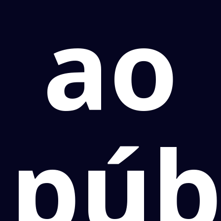
ao
púb