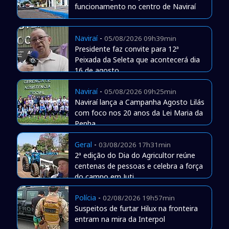
funcionamento no centro de Naviraí
Naviraí
-
05/08/2026 09h39min
Presidente faz convite para 12ª
Peixada da Seleta que acontecerá dia
16 de agosto
Naviraí
-
05/08/2026 09h25min
Naviraí lança a Campanha Agosto Lilás
com foco nos 20 anos da Lei Maria da
Penha
Geral
-
03/08/2026 17h31min
2ª edição do Dia do Agricultor reúne
centenas de pessoas e celebra a força
do campo em Juti
Polícia
-
02/08/2026 19h57min
Suspeitos de furtar Hilux na fronteira
entram na mira da Interpol