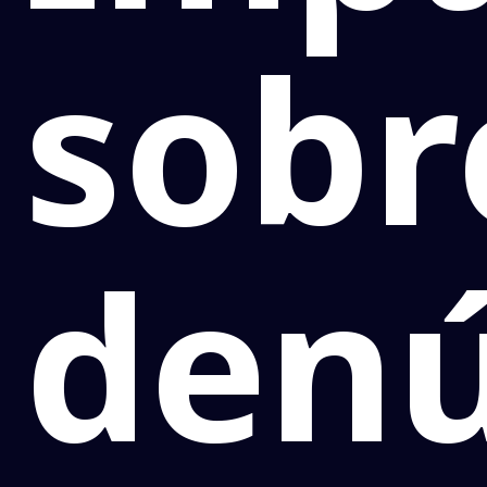
sobr
denú