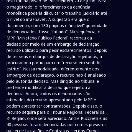
resultou na prisão de Puccinelli em 20 de julho. Para
o magistrado, o “oferecimento da denúncia
monolítica poderia dificultar o trabalho judiciário até
o nível do irrazoável”. A sugestão era que o
documento, com 180 páginas e “incrível” quantidade
de denunciados, fosse “fatiado”. Na sequência, o
MPF (Ministério Público Federal) recorreu da
decisão por meio de um embargo de declaração,
recurso utilizado para pedir esclarecimentos. Depois
de ter seus embargos de declaração rejeitados, a
procuradoria partiu para um “recurso em sentido
estrito”. Nessa modalidade, diferentemente dos
embargos de declaração, o recurso não é analisado
pelo autor da decisão. Mas dirigido ao tribunal e
pretende modificar a decisão que rejeitou a
denúncia. Agora, todos os denunciados são
intimados do recurso apresentado pelo MPF e
podem apresentar contrarrazões. Depois disso, o
recurso seguirá para o Tribunal Regional Federal da
3ª Região, onde será apreciado. André Puccinelli e as
40 pessoas foram denunciadas por crimes previstos
na Lei de Licitações e Contratos, Lei dos Crimes