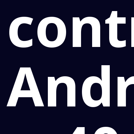
cont
And