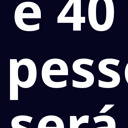
e 40
pess
será