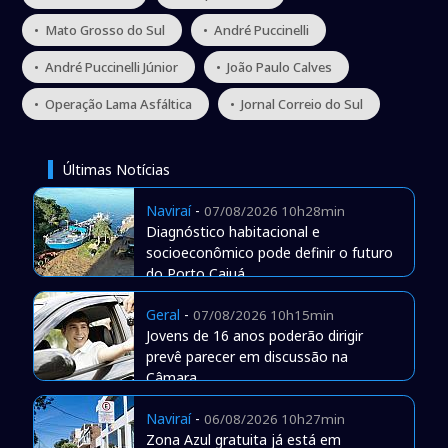
• Mato Grosso do Sul
• André Puccinelli
• André Puccinelli Júnior
• João Paulo Calves
• Operação Lama Asfáltica
• Jornal Correio do Sul
Últimas Notícias
Naviraí
-
07/08/2026 10h28min
Diagnóstico habitacional e
socioeconômico pode definir o futuro
do Porto Caiuá
Geral
-
07/08/2026 10h15min
Jovens de 16 anos poderão dirigir
prevê parecer em discussão na
Câmara
Naviraí
-
06/08/2026 10h27min
Zona Azul gratuita já está em