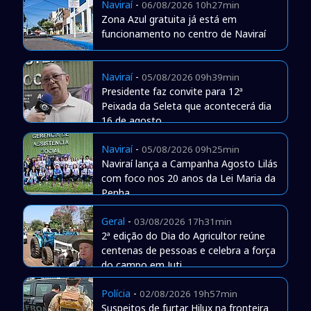
Naviraí
-
06/08/2026 10h27min
Zona Azul gratuita já está em
funcionamento no centro de Naviraí
Naviraí
-
05/08/2026 09h39min
Presidente faz convite para 12ª
Peixada da Seleta que acontecerá dia
16 de agosto
Naviraí
-
05/08/2026 09h25min
Naviraí lança a Campanha Agosto Lilás
com foco nos 20 anos da Lei Maria da
Penha
Geral
-
03/08/2026 17h31min
2ª edição do Dia do Agricultor reúne
centenas de pessoas e celebra a força
do campo em Juti
Polícia
-
02/08/2026 19h57min
Suspeitos de furtar Hilux na fronteira