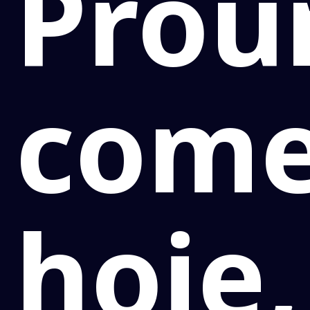
Prou
com
hoje,