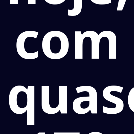
com
quas