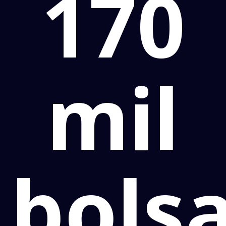
170
mil
bols