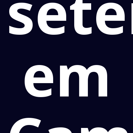
set
em