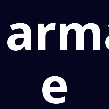
arm
e