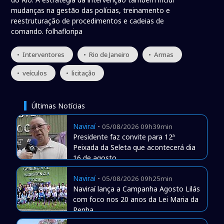
mudanças na gestão das polícias, treinamento e
reestruturação de procedimentos e cadeias de
comando. folhafloripa
• Interventores
• Rio de Janeiro
• Armas
• veículos
• licitação
Últimas Notícias
Naviraí
-
05/08/2026 09h39min
Presidente faz convite para 12ª
Peixada da Seleta que acontecerá dia
16 de agosto
Naviraí
-
05/08/2026 09h25min
Naviraí lança a Campanha Agosto Lilás
com foco nos 20 anos da Lei Maria da
Penha