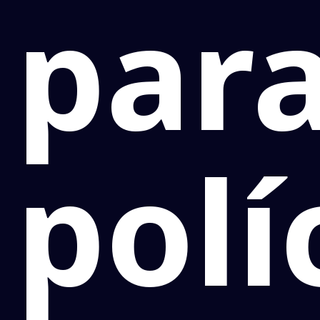
par
polí