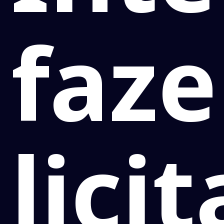
faz
lici