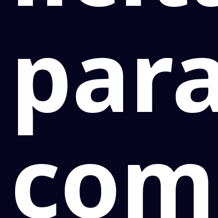
par
com