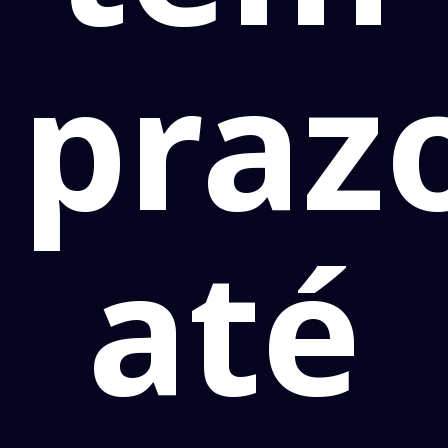
praz
até