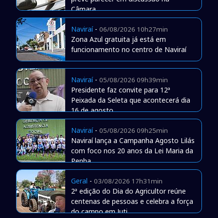
Câmara
Naviraí
-
06/08/2026 10h27min
Zona Azul gratuita já está em
funcionamento no centro de Naviraí
Naviraí
-
05/08/2026 09h39min
Presidente faz convite para 12ª
Peixada da Seleta que acontecerá dia
16 de agosto
Naviraí
-
05/08/2026 09h25min
Naviraí lança a Campanha Agosto Lilás
com foco nos 20 anos da Lei Maria da
Penha
Geral
-
03/08/2026 17h31min
2ª edição do Dia do Agricultor reúne
centenas de pessoas e celebra a força
do campo em Juti