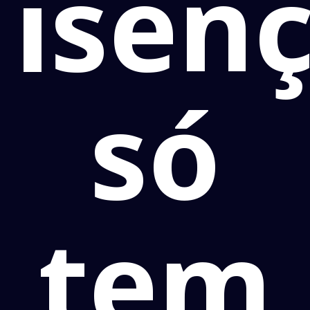
isen
só
tem