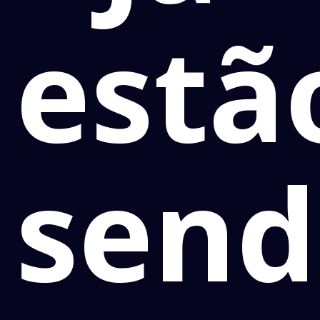
estã
sen