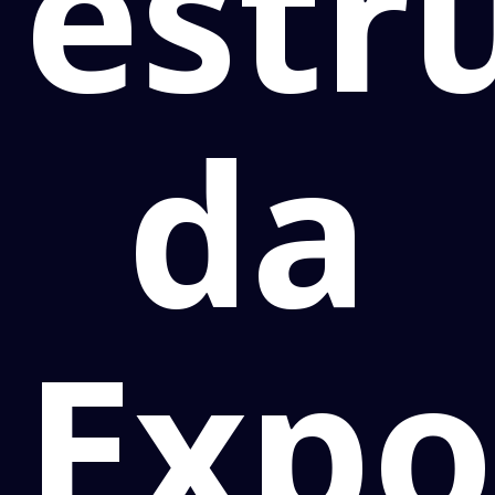
estr
da
Expo