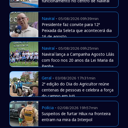
funcionamento no centro de Naviraí
Naviraí
-
05/08/2026 09h39min
Presidente faz convite para 12ª
Peixada da Seleta que acontecerá dia
16 de agosto
Naviraí
-
05/08/2026 09h25min
Naviraí lança a Campanha Agosto Lilás
com foco nos 20 anos da Lei Maria da
Penha
Geral
-
03/08/2026 17h31min
2ª edição do Dia do Agricultor reúne
centenas de pessoas e celebra a força
do campo em Juti
Polícia
-
02/08/2026 19h57min
Suspeitos de furtar Hilux na fronteira
entram na mira da Interpol