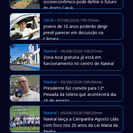
socioeconômico pode definir o futuro
do Porto Caiuá
Geral
-
07/08/2026 10h15min
Jovens de 16 anos poderão dirigir
prevê parecer em discussão na
Câmara
Naviraí
-
06/08/2026 10h27min
Zona Azul gratuita já está em
funcionamento no centro de Naviraí
Naviraí
-
05/08/2026 09h39min
Presidente faz convite para 12ª
Peixada da Seleta que acontecerá dia
16 de agosto
Naviraí
-
05/08/2026 09h25min
Naviraí lança a Campanha Agosto Lilás
com foco nos 20 anos da Lei Maria da
Penha