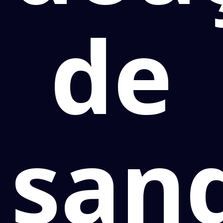
de
san