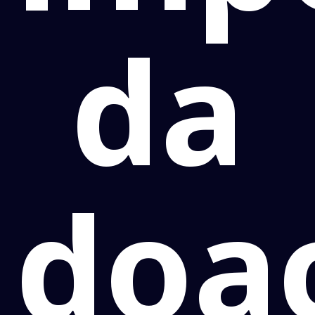
da
doa