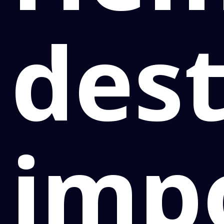
des
imp